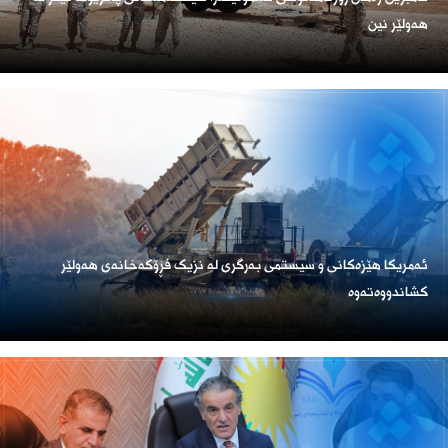
هەولێر نین
ئەمریكا هێزەكانی و سیستمی بەرگری لە نزیک فڕۆكەخانەی هەولێر
كشاندووەتەوە