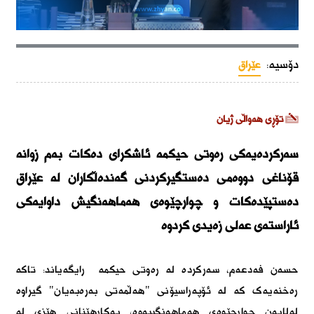
دۆسیە:
عێراق
تۆڕی هەواڵی ژیان
سەرکردەیەکی رەوتی حیکمە ئاشکرای دەکات بەم زوانە
قۆناغی دووەمی دەستگیرکردنی گەندەڵکاران لە عێراق
دەستپێدەکات و چوارچێوەی هەماهەنگیش داوایەکی
ئاراستەی عەلی زەیدی کردوە
حسەن فەدعەم، سەرکردە لە رەوتی حیکمە رایگەیاند: تاکە
رەخنەیەک کە لە ئۆپەراسیۆنی "هەڵمەتی بەرەبەیان" گیراوە
لەلایەن چوارچێوەی هەماهەنگییەوە، بەکارهێنانی هێزی لە