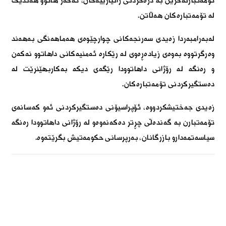
تۆمەتبارنەکرێن بە دزەکردنی زانیارییەکان، ئەگەر هاتوو هەندێک
لە تۆمەتبارەکان هەڵاتن.
لەبەرامبەردا زەیدی سەرنجەکانی چوارچێوەی هەماهەنگی بەهەند
وەرگرتووە بەوەی زیادەڕەوی لە رێکارە ئەمنیەکانی داهاتوو نەکەن
و رەنگە لە رۆژانی داهاتوودا رێگەی دیکە بەکاربهێنرێت لە
دەستگیرکردنی تۆمەتبارەکان.
زەیدی جەختیشکردووە، ئۆپراسیۆنی دەستگیرکردنی ئەو کەسانەی
تۆمەتبارن بە گەندەڵی چڕتر دەکەنەوەو لە رۆژانی داهاتوودا رەنگە
سیاسەتمەدارو بازرگانان، بەرپرسانی حکومەتیش بگرێتەوە.