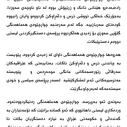
رادەبەدەرو هێنانی تانک و زرێپۆش بووە لە ناو ناوچەی سەوزدا،
بەجۆرێک خەڵکی تووشی ترس و دڵەڕاوکێ کردووەو وایان زانیووە
کودەتای سەربازییە، جگە لەم سەرەنجە چوارچێوەی هەماهەنگی
گلۆپی سەوزی بۆ زەیدی هەڵکردووە پرۆسەی دەستگیرکردنی لیستی
دووەم دەستپێبکات.
هەروەها چوارچێوەی هەماهەنگی داوای لە زەیدی کردووە، پێویست
بە چاندنی ترس و دڵەڕاوکێ ناکات، بەتایبەتی کە عێراقیەکان
سەرقاڵی رێورەسمەکانی مانگی موحەڕەمن و پێویستە
مەترسییەکانی ئەم لەشکرکێشیە لەسەر پڕۆسەی سیاسی و خودی
سیستەمەکە لەبەرچاو بگرێت.
بەوتەی ئەو بەرپرسە، چوارچێوەی هەماهەنگی رەتیکردووەتەوە،
وردەکاری لیستی داهاتووی کە ئەو کسانە بزانێت کە تۆمەتباران بە
گەندەڵی و حکومەتی عێراق بە نیازە دەستگریان بکات تا