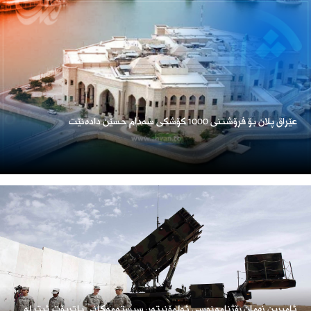
عێراق پلان بۆ فرۆشتنی 1000 کۆشکی سەدام حسێن دادەنێت
ئامبرین زەمان رۆژنامەنوسی ئەلمۆنیتەر: سیستەمەکانی پاتریۆت ئیتر لە