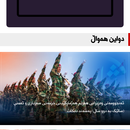
دواین هەواڵ
ئەنجوومەنی وەزیرانی هەرێم هەژمارکردنی خزمەتی سەربازی و ئەمنی
(ساڵێک بە دوو ساڵ) پەسەند دەکات