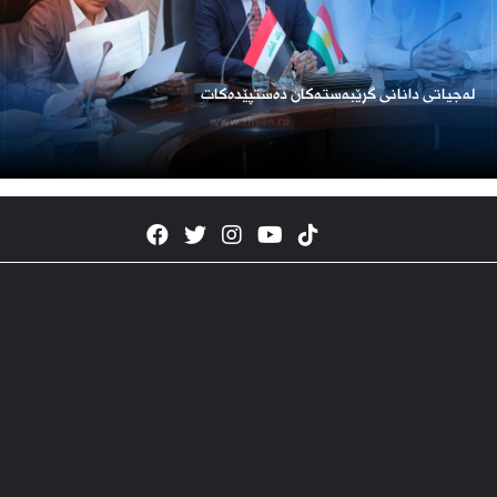
لەجیاتی دانانی گرێبەستەکان دەستپێدەکات