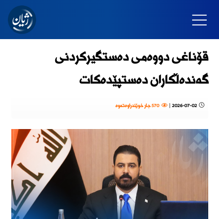
قۆناغی دووەمی دەستگیرکردنی
گەندەڵکاران دەستپێدەکات
2026-07-02
|
570 جار خوێندراوەتەوە