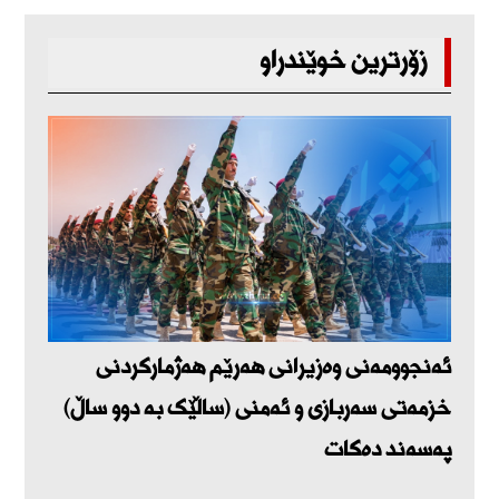
زۆرترین خوێندراو
ئەنجوومەنی وەزیرانی هەرێم هەژمارکردنی
خزمەتی سەربازی و ئەمنی (ساڵێک بە دوو ساڵ)
پەسەند دەکات