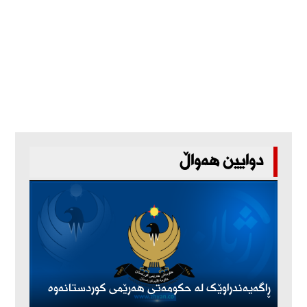
دوایین هەواڵ
ڕاگەیەندراوێک لە حکومەتی هەرێمی کوردستانەوە