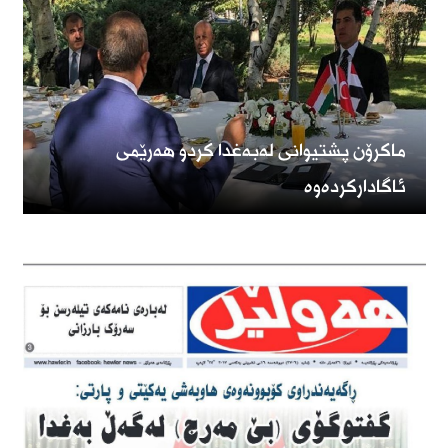
ماكرۆن پشتیوانی لەبەغدا كردو هەرێمی
ئاگاداركردەوە