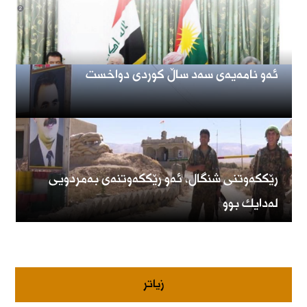
ئەو نامەیەی سەد ساڵ کوردی دواخست
رێككەوتنی شنگال، ئەو رێككەوتنەی بەمردویی
لەدایك بوو
زیاتر