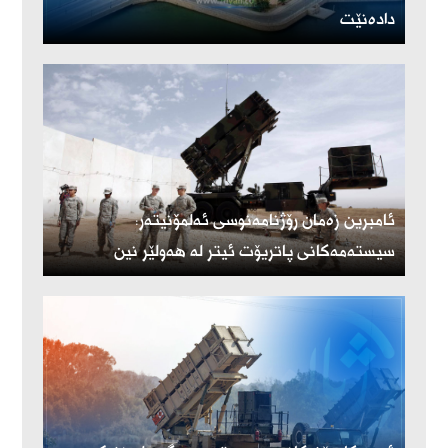
دادەنێت
ئامبرین زەمان رۆژنامەنوسی ئەلمۆنیتەر:
سیستەمەکانی پاتریۆت ئیتر لە هەولێر نین