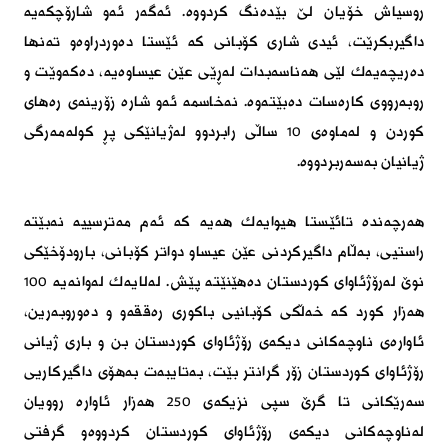
روسیاش خۆیان لێ‌ بێدەنگ كردووە. ئەگەر ئەو شارۆچكەیە 
داگیربكرێت، ئیدی شاری كۆبانی كە ئێستا دەوردراوەو تەنها 
دەریچەیەك لێی هەناسەبدات لەڕێی عێن عیساوەیە، دەكەوێت و 
روبەرووی كارەسات دەبێتەوە. نەخاسمە ئەو شارە زۆرینەی رەهای 
كوردن و لەماوەی 10 ساڵی رابردوو لەژیانێكی پڕ كولەمەرگی 
ژیانیان بەسەربردووە.

هەرچەندە تائێستا هیوایەك هەیە كە ئەم مەترسییە نەبێتە 
راستیی، بەڵام داگیركردنی عێن عیساو دواتر كۆبانی، بارودۆخێكی 
نوێ‌ لەرۆژئاوای كوردستان دەهێنێتە پێش. لەلایەك لەوانەیە 100 
هەزار كورد كە خەڵكی كۆبانیی باكوری رەققەو و دەوروبەرین، 
ئاوارەی ناوچەكانی دیكەی رۆژئاوای كوردستان بن و باری ژیانی 
رۆژئاوای كوردستان زۆر گرانتر بێت، بەتایبەت بەهۆی داگیركاریی 
سەرێكانی تا گرێ سپی نزیكەی 250 هەزار ئاوارە روویان 
لەناوچەكانی دیكەی رۆژئاوای كوردستان كردووەو گرفتی 