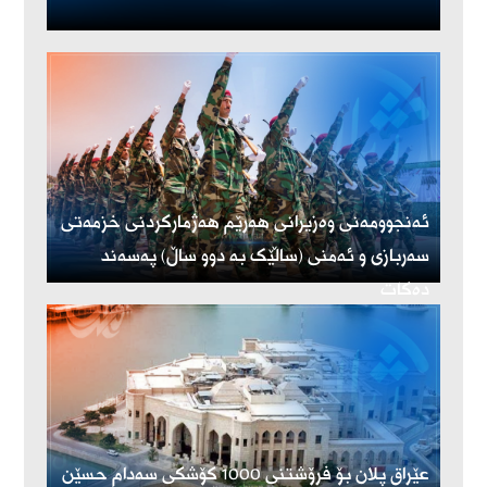
ئەنجوومەنی وەزیرانی هەرێم هەژمارکردنی خزمەتی
سەربازی و ئەمنی (ساڵێک بە دوو ساڵ) پەسەند
دەکات
عێراق پلان بۆ فرۆشتنی 1000 کۆشکی سەدام حسێن