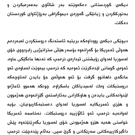
دیكەی كوردستانی دەكەوێتە بەر شاڵاوی بەعەرەبكردن و 
بەتورككردن و زیانێكی گەورەی دیموگرافی بەرۆژئاوای كوردستان 
دەگات.

دیوێكی دیكەی رووداوەكە بریتیە ئاستەنگ دروستكردن لەبەردەم 
هەوڵی ئەمریكا بۆ گەڕانەوە بۆسەر هێڵی ستراتیژیی رابردووی خۆی 
لەسوریا لەدوای رۆیشتنی ئیدارەی ترەمپ كە تەنها مانگێكی ماوە. 
ئەوەی گومانی لێدەكرێت ئەوەیە كە ترەمپ بیەوێت لەماوەی ئەو 
مانگەی داهاتوو گرفت بۆ ئەو هەوڵەی جۆ بایدن لەناوچەكە 
دروستبكات وەك لەمیدیاكان باسكراوە. چونكە هەموو ئاماژەو 
لێدوانەكانی بایدەن و هاوكارانی بەئاراستەی گێڕانەوەی هەژموون 
و هێزی ئەمریكایە لەسوریا لەدوای دەستبەكاربونیان، بۆیە 
لەوانەیە ترەمپ ئەو ئاڵۆزییە دروستبكات، نەخاسمە ئەمریكا 
خواستی هەیە هێزو هەژموونی خۆی لەسوریا بگەڕێنێتەوە پێش 
داگیركارییەكانی سەرێكانی و گرێ سپی، بەڵام پێدەچێت ترەمپ 