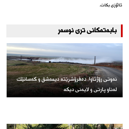
ئاڵۆزی بكات.
بابەتەکانی تری نوسەر
نەوتی رۆژئاوا، دەفرۆشرێتە دیمەشق و كەسانێك
لەناو پارتی و لایەنی دیكە