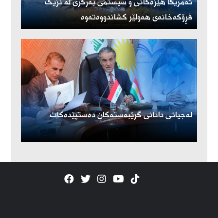
ئەمریكا هێزەكانی و سیستمی بەرگری لە نزیک
فڕۆكەخانەی هەولێر كشاندووەتەوە
لەجیاتی دانانی گرێبەستەکان دەستپێدەکات