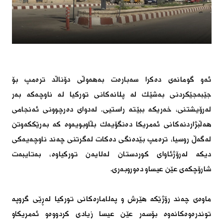
ئەو گومانەی دەكرا سەبارەت بەهەوڵی دۆناڵد ترەمپ بۆ 
جێبەجێكردنی بەشێك لە پلانەكانی توركیا لە ناوچەكە بەر 
لەرۆیشتنی، خەریكە ببێتە راستیی. لەدوای دەرچوونی ئەنجامی 
هەڵبژاردنەكانی ئەمریكا دەنگۆیەك بڵاوبویەوە كە بەرێككەوتن 
لەگەڵ روسیا، ترەمپ بێدەنگی دەكات لەگرتنی چەند ناوچەیەكی 
دیكە لەرۆژئاوای كوردستان لەلایەن توركیاوە، بەتایبەت 
شارۆچكەی عێن عیساو دەوروبەری.

ماوەی چەند رۆژێكە هێرش و پەلامارەكانی توركیا لەڕێی گروپە 
توندرەوەكانەوە بۆسەر عێن عیسا زیادی كردووەو ئەمریكاو 