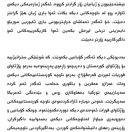
نیشتەجێبوون و ژیانیان زۆر گرانتر كرووە. ئەگەر ژمارەیەكی دیكەی 
ئاوارە روو لە ناوچەكانی دیكە بكات ئەوا باری ژیان هێژ گرانتر 
دەبێت، خۆ ئەگەر تەماشای خراپتربوونی باری ئابوریی سوریاو 
دابەزینی نرخی لیرەش بكەین ئەوا كاریگەرییەكانی ئەو 
داگیركارییە زۆرتر دەبێت.

بەدیوێكی دیكە ئەگەر كۆبانیی بكەوێت، كە شوێنێكی ستراتیژییە 
بۆ رۆژئاوای كوردستان و دەریچەو راڕەوی پەڕینەوەیە بەرەو رۆژئاوای 
فوریات لەپردی قەرەقۆزاخ، بەرەو ناوچە كوردستانییەكانی دیكەی 
وەك عەزازو عەفرین و باكوری حەلەب. ئەگەر ئەم كردە 
سەربازییەی توركیا بەهاوكاری روس و بێدەنگی ئەمریكا 
سەربگرێت، خەونی دوبارە ئازادكردنەوەی ناوچە كوردستانییەكانی 
رۆژئاوای فورات ئەوەندەی دیكە دووردەكەوێتەوە. چونكە كۆبانیی و 
دەوروبەری جیاواز لەناوچەكانی دیكەی بەمدواییە داگیركران، 
زۆرینەی رەهای دانیشتوانەكەی كوردن، بەداگیركردنی ناوچەیەكی 