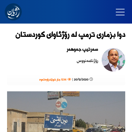
دوا بزماری ترمپ لە رۆژئاوای كوردستان
سەرتیپ جەوهەر
رۆژنامەنووس
20/12/2020 |
1236 جار خوێندراوەتەوە