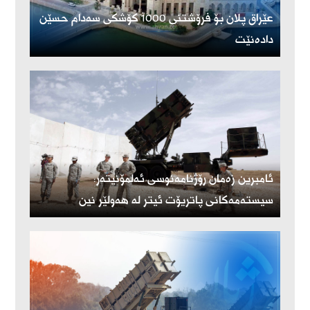
عێراق پلان بۆ فرۆشتنی 1000 کۆشکی سەدام حسێن
دادەنێت
ئامبرین زەمان رۆژنامەنوسی ئەلمۆنیتەر:
سیستەمەکانی پاتریۆت ئیتر لە هەولێر نین