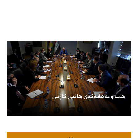
هات و نەهاتەكەی هاتنی كازمی