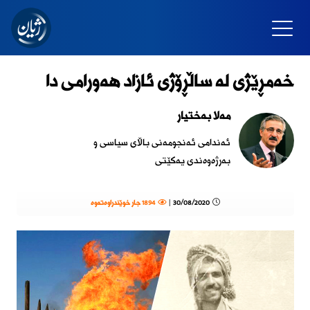
خەمڕێژی لە ساڵڕۆژی ئازاد هەورامی دا
مەلا بەختیار
ئەندامی ئەنجومەنی باڵای سیاسی و
بەرژەوەندی یەکێتی
30/08/2020 |
1894 جار خوێندراوەتەوە