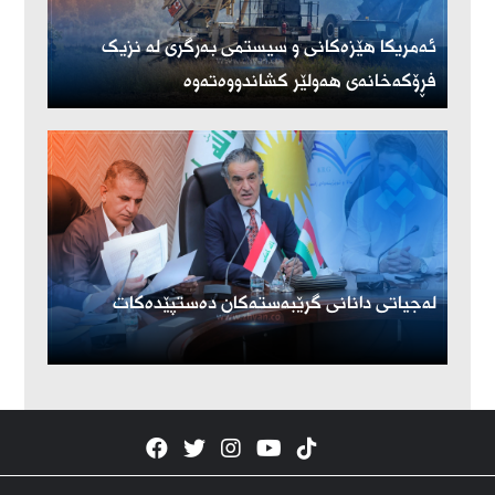
ئەمریكا هێزەكانی و سیستمی بەرگری لە نزیک
فڕۆكەخانەی هەولێر كشاندووەتەوە
لەجیاتی دانانی گرێبەستەکان دەستپێدەکات