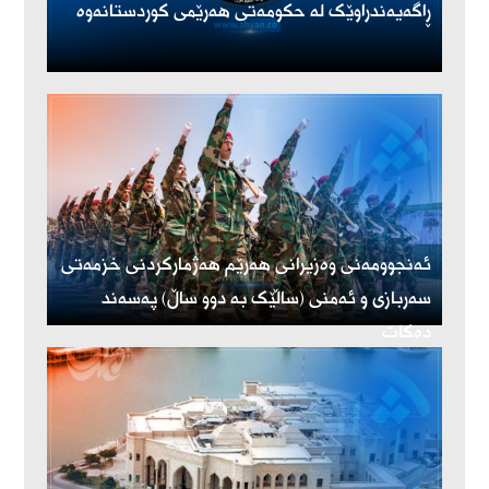
ڕاگەیەندراوێک لە حکومەتی هەرێمی کوردستانەوە
ئەنجوومەنی وەزیرانی هەرێم هەژمارکردنی خزمەتی
سەربازی و ئەمنی (ساڵێک بە دوو ساڵ) پەسەند
دەکات