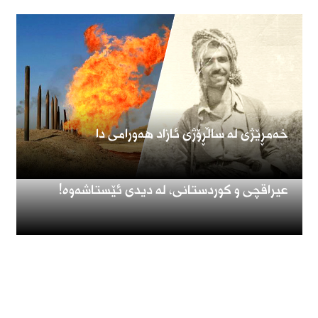
خەمڕێژی لە ساڵڕۆژی ئازاد هەورامی دا
عیراقچی و کوردستانی، لە دیدی ئێستاشەوە!