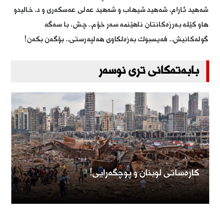
شەهید ئارام، شەهید شیهاب و شەهید عەلی عەسكەری و د. خالیدو
هاو كێلە بەرزەكانتان ناهێنمە سەر خۆم.. چش، با سەگە
گولەكانیش.. فەیسبوك بەزەلكاوی هەلپەرستی.. بۆگەن بكەن!
بابەتەکانی تری نوسەر
كارەساتی لوبنان و پوچگەرایی!