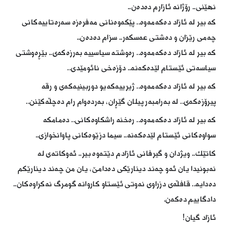
نهێنی.. رۆژانە ئازارم دەدەن..
كە بیر لە ئازاد دەكەمەوە.. پێكەوەنانی مەفرەزە سەرەتاییەكانی
چەمی رێزان و دەشتی عەسكەر.. سزام دەدەن..
كە بیر لە ئازاد دەكەمەوە.. رەوشتە سیاسییە بەرزەكەی.. بێڕەوشتی
سیاسەتی ئێستام لێدەكەنە.. دۆزەخی نائومێدی..
كە بیر لە ئازاد دەكەمەوە.. ژیرییەكەیو دوربینیەكەی و رقە
پیرۆزەكەی.. لە بەرامبەر پیلان گێڕان، بەردەوام رام دەچڵەكێنن..
كە بیر لە ئازاد دەكەمەوە.. رەخنە راشكاوەكانی.. دەمامكە
سواوەكانی ئێستام لێدەكەنە.. سیما دزێوەكانی پاوانخوازی..
كاتێك.. ویژدان و گیرفانی ئازادم دێتەوە بیر.. ئەوكاتەی لە
نەبونیدا یان ئەو چەند دینارێكی دەدامێ‌، یان من چەند دینارێكم
دەدایە.. قافڵەی دزراوی نەوتی ئێستاو كاروانە گومرگ نەكراوەكان..
دادگاییم دەكەن.
ئازاد گیان!