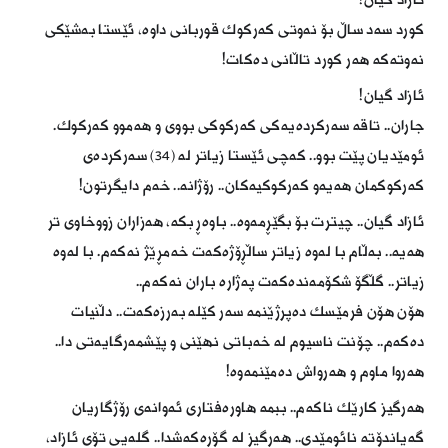
ئازاد گیان!
كورد سەد ساڵ بۆ نەوتی كەركوك قوربانی داوە، ئێستا بەشێكی
نەوتەكە هەر كورد تاڵانی دەكات!
ئازاد گیان!
جاران.. تاقە سەركردەیەكی كەركوكی بووی و هەموو كەركوك.
ئومێدیان پێت بوو.. كەچی ئێستا زیاتر لە (34) سەركردەی
كەركوكمان هەیەو كەركوكیەكان.. رۆژانە.. خەم دایگرتون!
ئازاد گیان.. چیترت بۆ بگێڕمەوە.. باوەڕ بكە، هەزاران زووخاوی تر
هەیە.. بەڵام با لەوە زیاتر ساڵڕۆژەكەت خەمڕێژ نەكەم. با لەوە
زیاتر.. گڵگۆ شكۆمەندەكەت پەژارە باران نەكەم..
هۆن هۆن فرمێسك دەپرژێنمە سەر كێلە بەرزەكەت.. دڵنیات
دەكەم.. چۆنت ناسیوم لە خەباتی نهێنی و پێشمەرگایەتی دا..
هەروا ماوم و هەرواش دەمێنمەوە!
هەرگیز كارێك ناكەم.. ببمە هاورەفتاری ئەوانەی رۆژگاریان
گەیاندۆتە نائومێدی.. هەرگیز لە گۆڕەكەشدا.. گلەیی تۆی ئازاد،