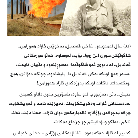
(32) ساڵ لەمەوبەر.. شاخی قەندیل، بەخوێنی ئازاد هەورامی..
شاگوڵێكی سوری لـێ‌ ڕووا.. بۆیە، لەوساوە، هەڵۆ سورەكانی
قەندیل.. لە دەوری ئەو شاگوڵەدا، دەسوڕێنەوە و دڵییان نایەت،
لەسەر هیچ لوتكەیەكی قەندیل دا، بنیشنەوە، چونكە دەزانن، هیچ
لوتكەیەك، ناگاتە لوتكە بەرزەكەی ئازاد هەورامی!
منیش.. دڵی، تەزیووم، لەو ساوە، ناسۆریی بەری ناداو كسپەی
لەدەستدانی ئازاد.. وەكو پشكۆیەك، دەچزێتە ناخم و ئەو پشكۆیە،
چركە بەچركەی رۆژگارە نالەبارەكە
ی دوای ئازاد.. هەتا دێت، نەك
ناخم.. بەڵكو ویژدانیشم چز چز داخ دەكات.
كە بیر لە ئازاد دەكەمەوە.. شانازیەكانی رۆژانی سەختی خەباتی