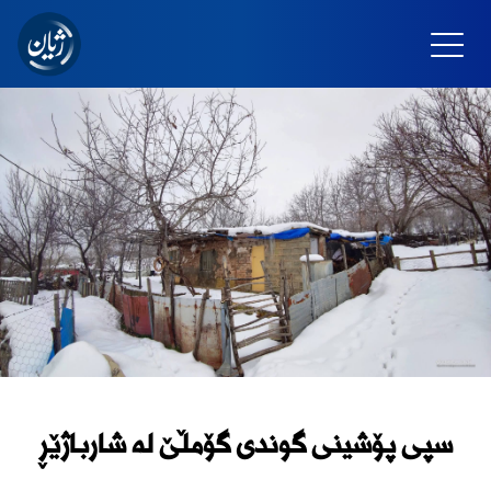
سپی پۆشینی گوندی گۆمڵێ لە شارباژێڕ