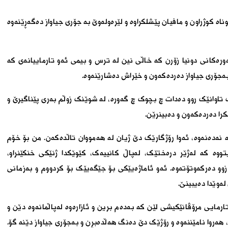
ه کوژراون و مافیان پێشلکراوە و لێرەولەوێ بە جۆری جیاواز دەگەڕێنەوە
ورەکانی دونیا زۆرن کە خاڵی نین لە ترس و بیمی ئەو تارماییانەی کە
ە بەجۆری جیاواز دەردەکەون و خێراش دەشارێنەوە.
تاوانێک روو دەدات چ بچوک چ گەورە، لە شوێنک زوڵم بەری پێناگیرێ و
را دەردەکەون و دەبینرێن.
ە نەدەنەوە، ئەوا رۆژگارێک دێ ژیان لە هەمووان تاڵدەکەن. من بۆ خۆم
ووە کە لەژێر درەختێک، لەپاڵ کانییەک، کێوێکدا ژنێکی خنکێنراو،
زوو دەرکەوتۆتەوە. ئەو ئاماژەیێکی بۆ جێگەیێک بۆ کردووم و بەزمانی
ەوێدا دەیبینێ.
مایی مرۆڤانێکیشی لێن کە بەدەم برین و ئازارەوە لەپاڵمانەوە دێن و
هەروا نامێننەوە و رۆژێک دێ دەنگ هەڵدەبڕن و بەجۆری جیاواز دێنە گۆ.