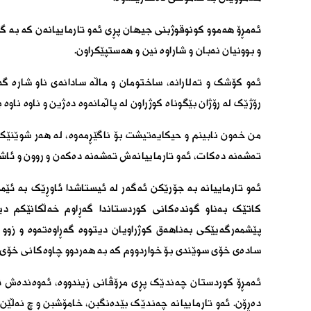
ئەمڕۆ هەموو کونوقوژبنی جیهان پڕی ئەو تارماییانەن کە بە گونا
و بوونیان نەبان و شاراوە نین و هەستپێکراون.
ئەو کۆشک و تەلارانە، ساختومان و ماڵە سادانەی ناو شارە گە
رۆژێک لە رۆژان بێگوناه کوژراون لە پاڵمانەوە دەژین و ناوە ناو
من خەون نابینم و حیکایەتیشت بۆ ناگێڕمەوە، لە هەر شوێنێک 
تەشەنە دەکات، ئەو تارماییانەش تەشەنە دەکەن و روون و ئاشک
ئەو تارماییانە بە جۆرێکن ئەگەر لە ئیستاشدا ئاوڕێک بە ئێم
کاتێک بەناو گوندەکانی کوردستاندا گەڕاوم خەڵکانێکم دیت
پێشمەرگەیێکی بەناهەق کوژراویان دیتووە گەڕاوەتەوە و زوو 
سادەی خۆی سوێندی بۆ خواردووم کە بە هەردوو چاوەکانی خۆی ل
ئەمڕۆ کوردستان چەندێک پڕی مرۆڤانی زیندووە، ئەوەندەش تار
دەڕۆن. ئەو تارماییانە چەندێک بێدەنگبن، خامۆشبن و چ نەڵێن، 