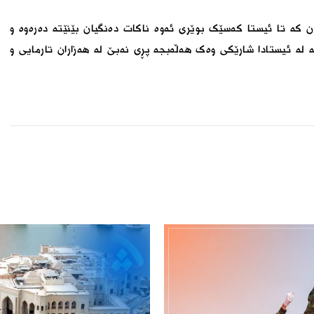
نەن کە تا ئیستا کەسێک بوێری ئەوە ناکات دەنگیان بێنێتە دەرەوە و
یە لە ئیستادا شارێکی وەک هەڵەبجە پڕی نەبێ لە هەزاران تارمایی و