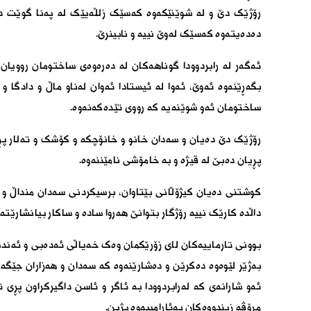
رۆژێک دێ و لە شوێنێکەوە کەسێک زلڵەیێک لە پەنا گوێت د
دەدەیتەوە کەسێک لەوێ نییە و نابینرێ.
ئەگەر لە رابردوودا گوناهەکان لە دەرەوەی ساختومان روویان 
بگەڕێنەوە ئەوێ، ئەوا لە ئیستادا ئەوان لەناو ماڵ و دادگا
ساختومان ئەو شوێنەیە کە رووی تێدەکەنەوە.
رۆژێک دێ دەیان و سەدان خانو و خانۆچکە و کۆشک و تەلار پڕ د
پڕیان دەبێ لە قیژە و بە خامۆشی نامێننەوە.
کوشتنی دەیان کیژۆڵانی بێتاوان، برسیکردنی سەدان منداڵ و
داڵدە کارێک نییە رۆژگار بتوانێ هەروا سادە و ساکار بیانشارێتەو
بوونی تارماییەکان لای زۆرێکمان وەک خەیاڵی ئەدەبی و ئەندێ
بەژێر لێوەوە دەکرێن و دەشارێنەوە کە سەدان و هەزاران جێ
ئەو شارانەی کە لەرابردوودا بە ئاگر و ئاسن داگیرکراون پڕی ت
مرۆڤە زیندووەکان بەئارامییەوە بژین.