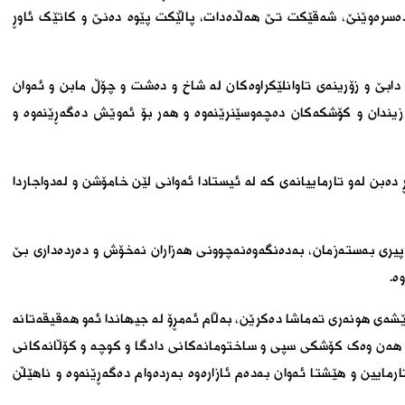
ەسرەوێنێ، شەقێکت تێ هەڵدەدات، پاڵێکت پێوە دەنێ و کاتێک ئاوڕ
دابێ و زۆرینەی تاوانلێکراوەکان لە شاخ و دەشت و چۆڵ مابن و ئەوان
 و زیندان و کۆشکەکان دەچەوسێنرێنەوە و هەر بۆ ئەوێش دەگەڕێنەوە و
ەبن لەو تارماییانەی کە لە ئیستادا ئەوانی لێن خامۆشن و لەدواجاردا
 پیری بەستەزمان، بەدەنگەوەنەچوونی هەزاران نەخۆش و دەردەداری بێ
ە.
شەی هونەری تەماشا دەکرێن، بەڵام ئەمڕۆ لە جیهاندا ئەو هەقیقەتانە
گە هەن وەک کۆشکی سپی و ساختومانەکانی دادگا و کوچە و کۆڵانەکانی
ارمایین و هێشتا ئەوان بەدەم ئازارەوە بەردەوام دەگەڕێنەوە و ناهێڵن