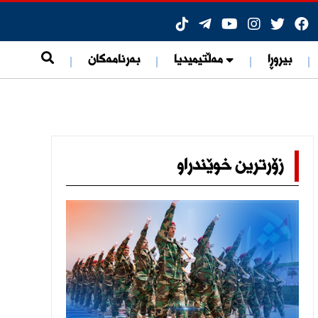
بیروڕا
مەڵتیمیدیا
بەرنامەکان
زۆرترین خوێندراو
ی هۆشبەرەوە
ات