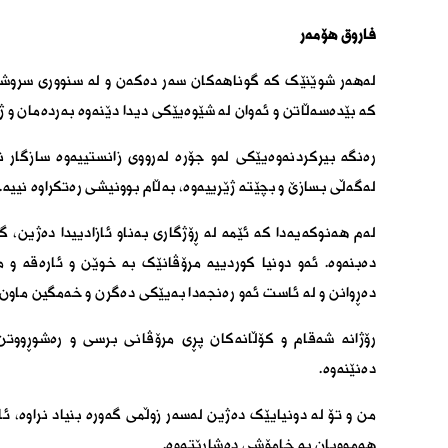
فاروق هۆمەر
لەهەر شوێنێک کە گوناهەکان سەر دەکەن و لە سنووری سروشتی
کە بێدەسەڵاتن و ئەوان لە شێوەیێکی دیدا دێنەوە بەردەمان و ژ
رەنگە بیرکردنەوەیێکی لەو جۆرە لەرووی زانستییەوە سازگار
لەگەڵی بسازێ و بچێتە ژێرییەوە، بەڵام بوونیشی رەتکراوە نییە.
لەم هەنوکەیەدا کە ئێمە لە ڕۆژگاری بەناو ئازادییدا دەژین، 
دەبنەوە. ئەو دونیا کوردییە مرۆڤانێک بە خوێن و ئارەقە و م
دەڕوانن و لە ئاست ئەو رەنجەدا بەیێکی دەگرن و خەمگین ماون.
رۆژانە شەقام و کۆڵانەکان پڕی مرۆڤانی برسی و رەشوڕووتن
دەنێنەوە.
من و تۆ لە دونیایێک دەژین لەسەر زوڵمی گەورە بنیاد نراوە، ئ
هەموویان بە خامۆشی دەشارێتەوە.