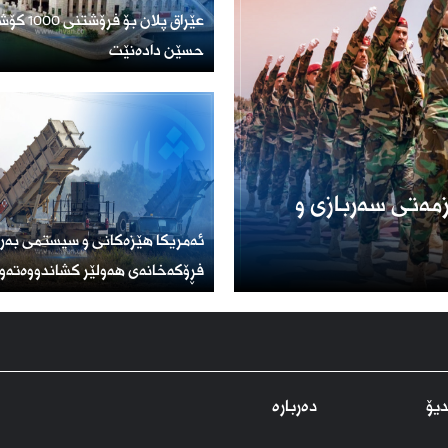
عێراق پلان ب
حسێن دادەنێت
مەتی سەربازی و
ئەمریكا هێزەكانی و سیستمی بەر
فڕۆكەخانەی هەولێر كشاندووەتەو
یۆ
دەربارە