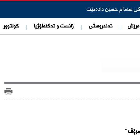
یتەر: سیستەمەکانی پاتریۆت ئیتر لە هەولێر نین
ەرزش
تەندروستی
زانست و تەکنەلۆژیا
کولتوور
ری لە نزیک فڕۆكەخانەی هەولێر كشاندووەتەوە
تپێدەکات
ۆڵەکانی پرسە
دنی دوو تیرۆریستی داعـ.ـش ڕادەگەیەنێت.
ێمانی پاكترین پارێزگایە لەسەر ئاستی عیراق و هەرێم لە رووی مادە
نه‌ی به‌ره‌نگاربوونه‌وه‌ی گه‌نده‌ڵی ناساندووه‌ و ده‌ستگیركرا
ـۆ حەجی 2027 هەژمـار کران
ارکردنی خزمەتی سەربازی و ئەمنی (ساڵێک بە دوو ساڵ) پەسەند دەک
مرۆڤ"