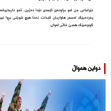
تێرامانی من لەو بزاوتەی ئێمەی تێدا دەژین، ئەو تارماییا
پەردەیێک لەسەر هاواریان لابدات. دەنا هیچ شوێنی بڕوا نی
کوچەیێک هەبێ خاڵی لەوان.
دواین هەواڵ