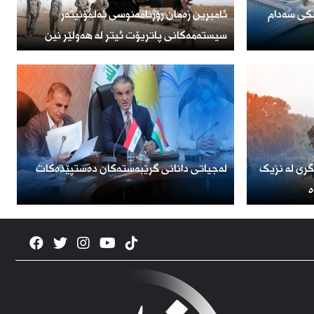
ۆ فرۆشتنی 1000 کۆشکی سەدام
ئامبرین زەمان رۆژنامەنوسی ئەلمۆنیتەر:
سیستەمەکانی پاتریۆت ئیتر لە هەولێر نین
گری لە نزیک
لەجیاتی دانانی گرێبەستەکان دەستپێدەکات
ە