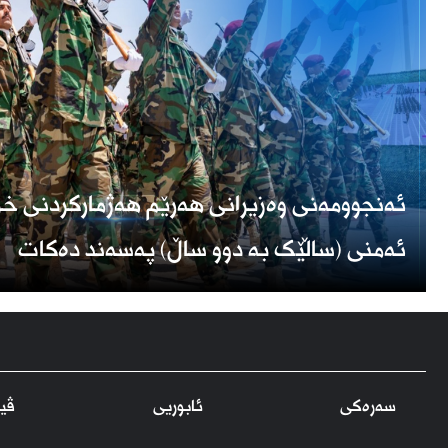
ئەنجوومەنی وەزیرانی هەرێم هەژمارکردنی خز
ئەمنی (ساڵێک بە دوو ساڵ) پەسەند دەکات
سەرەکی
ئابوریی
ڤید