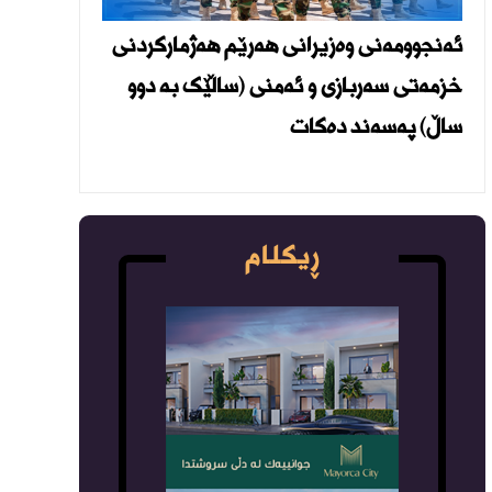
ئەنجوومەنی وەزیرانی هەرێم هەژمارکردنی
خزمەتی سەربازی و ئەمنی (ساڵێک بە دوو
ساڵ) پەسەند دەکات
ڕیکلام