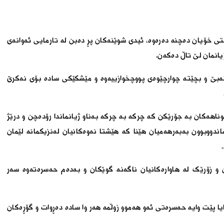
 خۆیان دەچنە دەرەوە، ئیدی شوێنەکان پڕ دەبن لە تارمایی ئەوانەی
یانمان لێ تاڵ دەکەن.
 نەبێ و بچێتە چوارچێوەی پووچخوازییەوە و مێشکێکی سادە بۆی نەکرێ
گوناهەکان بە جۆرێکن کە چرکە بە چرکە بەناو ژیانماندا رۆدەچن و درێژ
اندووبوون بەبەرهەمیان هێنا کە هێشتا نەوەکانیان لەنزیکمانە لێمان
 و زۆرێک لە هاوارەکانیان ناگەنە گوێکان و بەدەم حەسرەتەوە سەر
ایا پێت وایە حەسرەتی ئەو هەموو زوڵمە هەر وا سادە دەڕوات و گۆڕەکان