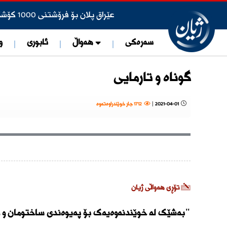
عێراق پلان بۆ فرۆشتنی 1000 کۆشکی سەدام حسێن دادەنێت
×
ئامبرین زەمان رۆژنامەنوسی ئەلمۆن
سەرەکی
هەواڵ
ئابوری
و
ئەمریكا هێزەكانی و سیستمی بەرگ
گوناه و تارمایی
لەجیاتی دانانی گرێبەستەکان دەس
ڕێنمایی نوێی ئەوقافی هەولێر بۆ ه
2021-04-01
|
1712 جار خوێندراوەتەوە
دەزگای ئاسایشی هەرێم، دەستگیركر
وتەبێژی دەزگای ئاسایشی هەرێم: سل
تۆمەتبارێک کە خۆی وەکو ئه‌ندامی لیژ
ناوی جێگرەوەکانی ساڵی رابردوو وەک دەرچوو ب
تۆڕی هەواڵی ژیان
ئەنجوومەنی وەزیرانی هەرێم هەژم
"بەشێک لە خوێندنەوەیەک بۆ پەیوەندی ساختومان و 