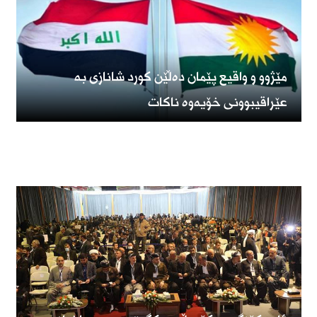
مێژوو و واقیع پێمان دەڵێن کورد شانازی بە
عێراقیبوونی خۆیەوە ناکات