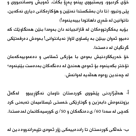
خۆی كردبوو، ویستبووی پینەو پەڕۆ بكات، ئەویش وەساندبووی و
پێی وتبوو: (تا دان بەشكستدا نەنێین و هۆكارەكانی دیاری نەكەین،
ناتوانین لە شەڕی داهاتودا بیبەینەوە!)
بۆیە یەكگرتووەكان لە قازانجیانە دان بەوەدا بنێن هەنگاوێك كە
دەبوو ئەوان بینێن بە پاساوی لاواز نەیانتوانی! بەوەش دەرفەتێكی
گرنگیان لە دەستدا.
خۆ خەریككردنیش بەوەی با مۆركی ئسلامی و دەعەوییەكەمان
تۆختر بكەینەوە بۆ ئەوەی هەندێ لە دەنگەكان بەدەست بێنینەوە؟
لە چەندین روەوە هەڵەیە لەوانەش:
أ- هەڵبژاردنی پێشووی كوردستان ناومان نەگۆڕیبوو لەگەڵ
بزوتنەوەش دابەزین و گوتارێكی خەستی ئیسلامیمان تەبەنی كرد
كەچی لە سەدا ٦٠/ ی دەنگەكان و ٥٠/ ی كورسیەكانمان لەدەستدا.
ب- خەڵكی كوردستان تا راددەییەكی زۆر ئەوەی تێپەراندووە دین لە