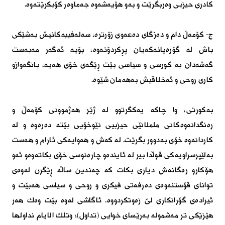
كادری حیزبی وەربگرێت و بەو هۆیەشەوە جەماوەر كۆبكرێتەوە.
ج- كۆمەڵ دام و دەزگای دەعەوی زۆرترە، سەلەفییەكانیش بەشێكی
باش لە گۆرەپانەكەیان پڕكردۆتەوە، بۆیە ئەگەر مەبەست
گەشەدان بە كورسی و سیاسی بێت ڕێگەی خۆی هەیە، بانگەوازو
كاری روحی و ئەخلاقیش بەهەمان شێوە.
بەكورتی، وا چاكە یەكگرتوو لە ژێر هەژموونی كۆمەڵ و
رەنگدانەوەكانی ململانێی حیزبیی نێوخۆیی بێتە دەرەوە و لە
كاردانەوە خۆی بەدوور بگرێت. لە كەش و هەوایەكی ئارام و هەست
بەلێپرسراویەكی قوڵدا بیر لە ئایندەو چارەنوسی خۆی بكاتەوەو ئەو
هۆكارو رەگانەش دیاری بكات كە چەندین ساڵە ڕێگرن لەوەی
توانای قۆستنەوەی دەرفەتی فیكری و روحی و سیاسی هەبێت و
ئیرادەی گۆرانكاری لێ زەوتكردووە. ئاگاشی لەوە بێت وەك هەر
هێزێكی تر مەشمولە بەرێسای خوایی (تداول)؛ وتلك الایام نداولها