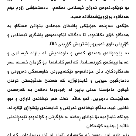
بۆ نوێكردنەوەی تەوژی ئیسلامی دەكەم، دەستخۆشی زۆرم بۆم
هەنگاوە بوێرو پێشەنگانە هەیە.
جێگەی سەرنجە حیزبێكی پاشخان جیهادی بتوانێ هەنگاو بە
هەنگاو خۆی بكاتەوە، تا دەگاتە لێكردنەوەی پاشگری ئیسلامی و
گۆڕینی ناوی ئەمیرو پێشتریش گۆڕینی ئاڵا.
بە پێچەوانەی هەندێ كەس و ناوەندیش لە بازنە ئیسلامی و
عەلمانییەكەی كوردستاندا، كە لەم كاتانەدا بۆ گومان خستنە سەر
هەنگاوەكان، دڵی خۆدانەوەو تێكنەچوونی هاوسەنگی دەروونی و
دەمارگیری حیزبی و ئایدۆلۆژی، كە هەندێ هەڵوێستی توندی
فیكری مامۆستا عەلی باپیر لە رابردوودا دەكەن بە كەرەسەی
هەڵوێست دەربڕین، ئەو خاڵە نەك هەر نیشانەی لاوازی و دوو
فاقیی نییە، بەڵكو نیشانەی ئەرێنی و شایستەی پێشوازی لێكردنە،
چونكە ئاماژەیە بۆ توانای ڕەخنە لە خۆگرتن و كرانەوەو تێپەڕاندنی
قاڵبە زیهنییە كۆنەكان.
پێم وایە لەم ڕوەوە ئە وكەسانە زۆرتر لە ژێر پرسیاردان، كە لە