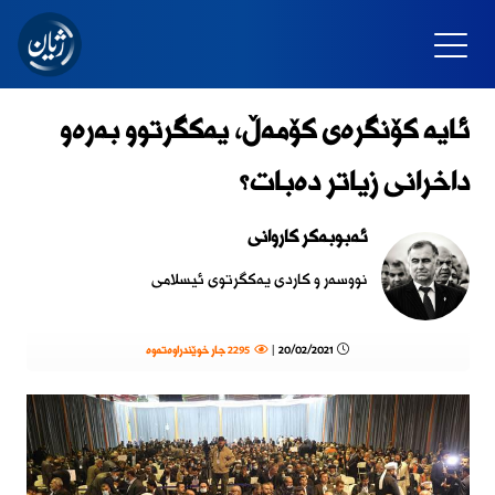
ئایە کۆنگرەی کۆمەڵ، یەکگرتوو بەرەو
داخرانی زیاتر دەبات؟
ئەبوبەکر کاروانی
نووسەر و کاردی یەکگرتوی ئیسلامی
20/02/2021 |
2295 جار خوێندراوەتەوە