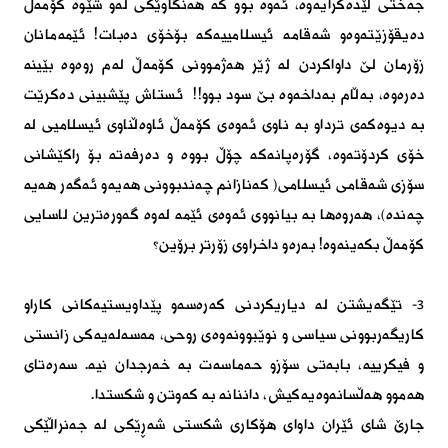
جەختی لێدەكرایەوە، ئەوە بوو كە هەنگاوێكی لەو شێوە كۆمەڵ
دەیقۆزێتەوەو شەقامە ئیسلامییەكە بۆخۆی دەبات! ئێمەمانان
زۆرمان لێ داواكردن لە ژێر هەژموونی كۆمەڵ لەم روەوە بێینە
دەرەوە، بەڵام بەداخەوە بێ سود بوو!! ئستاش پێشبینی دەكرێت
بە دیوەكەی ترداو بە ناوی ئەوەی كۆمەڵ ئاوەڵناوی ئیسلامیی لە
خۆی كردۆتەوە، گۆرەپانەكە چۆڵ بووە و دەرفەتە بۆ راكێشانی
سۆزی شەقامی ئیسلامی( كەنازانم چەندبوونی هەیەو ئەگەر هەیە
چەندە)، هەروەها بە بیانووی ئەوەی ئێمە لەوە گەورەترین لاسایی
كۆمەڵ بكەینەوە! بەرەو داخراوی زۆرتر برۆین؟
۳- تێگەیشتن لە دیاریكردنی كەرەسەو پێداویستیەكانی كاراو
كاریگەربوونی سیاسی و نوێبوونەوەی روحی، مەسەلەیەكی زانستی
و فیكرییە، بابەتی سۆزو حەماسەت بە خەرجدان نیە. سەرەتای
هەموو هەڵسانەوەیەكیش، داننانە بە كەوتن و شكستدا.
جارێ شای ئێران داوای هۆكاری شكستی شەڕێكی لە جەنراڵێكی