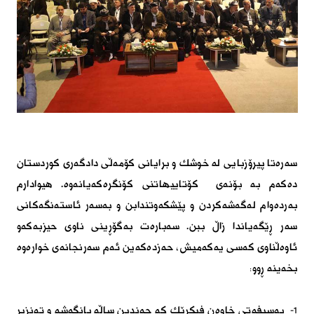
سەرەتا پیرۆزبایی لە خوشك و برایانی كۆمەڵی دادگەری كوردستان
دەكەم بە بۆنەی كۆتاییهاتنی كۆنگرەكەیانەوە. هیوادارم
بەردەوام لەگەشەكردن و پێشكەوتندابن و بەسەر ئاستەنگەكانی
سەر ڕێگەیاندا زاڵ ببن. سەبارەت بەگۆڕینی ناوی حیزبەكەو
ئاوەڵناوی كەسی یەكەمیش، حەزدەكەین ئەم سەرنجانەی خوارەوە
بخەینە ڕوو:
١- بەسیفەتی خاوەن فیكرێك كە چەندین ساڵە بانگەشە و تەنزیر