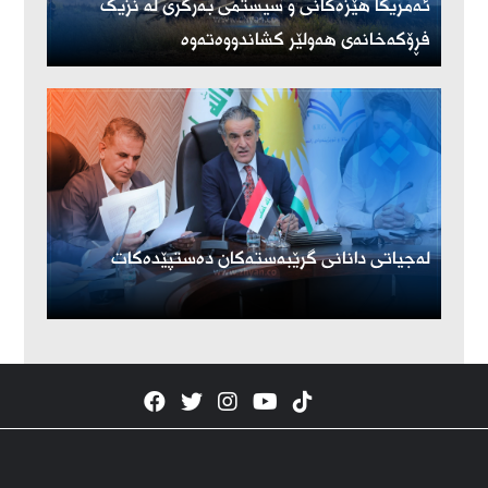
ئەمریكا هێزەكانی و سیستمی بەرگری لە نزیک
فڕۆكەخانەی هەولێر كشاندووەتەوە
لەجیاتی دانانی گرێبەستەکان دەستپێدەکات