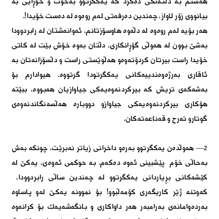
هەستم بە دڵتەنگی دەكرد كە یەكگرتوو بەخوت و خۆڕایی بە
بیانووی زۆر لاواز، چەندین دەرفەتی لەم روەوە لە دەست خۆیدا!.
هەر بۆیە لەم روەوە لە دڵەوە هاوسۆزتانم، ئەوانەشتان لە رابردوودا
بەشێ بوون لە هەوڵی گۆڕانكاری، دڵتان بەوە خۆش بێت لە كاتی
خۆیدا راست بیرتان كردۆتەوەو هەڵوێستی راست و دڵسۆزانەتان بە
ئاقاری بەرژەوەندییەكانی یەكگرتودا گرتووە. هیوادارم بۆ
بەشەكەی تریش كە بیركردنەوەیەكی جیاوازیان هەبووە، ببێتە
هۆكاری بیركردنەوەیەكی جیاوازو دووبارە هەڵسەنگاندنەوەی
گوتارو تەرح و قەناعەتەكان.
٢— هەوڵدەن یەكگرتوو بەرەو داخرانی زیاتر نەبرێت، چونكە بەش
بەحاڵی خۆم پێشبینی ئەوە دەكەم. بە حوكمی ئەوەی، یەكێ لە
كێشەكانی بڕیاردانی یەكگرتوو لە چەندین ساڵی رابردوودا،
كەوتنە ژێر كاریگەری كۆمەڵبوو! بۆ نموونە یەكێ لەو پاساوە
بەردەوامانەی بەرامبەر هەر داواكاری و بانگەشەیەك بۆ كرانەوە