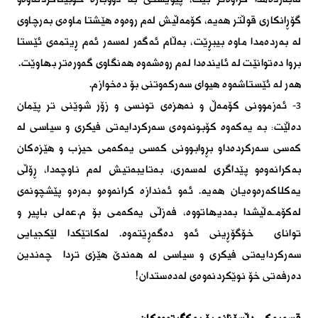
گۆڕانكاری قوڵتر هەیە، كۆمەڵیش لەم روەوە هێشتا ماوەی بەرچاوی
لە بەردەمدا ماوە بیبڕێت، بەڵام ئەگەر لەسەر ئەم ڕیتمەی ئێستا
بروا دەتوانێت لە ئایندەدا لەم روەشەوە هەنگاوی گەورەتر بهاوێت.
هەر لە ئێستاشەوە هیوای سەركەوتنی بۆ دەخوازم.
٣- ئەزموونی كۆمەڵ و نەهزەی تونسی و زۆر شوێنی تر پێمان
دەڵێت: بە یەكەوە كۆبونەوەی سەركردایەتی فیكری و سیاسی لە
كەسی سەركردەداو بڕوابوونی كەسی یەكەمی حیزب و هێزەكان
بەكرانەوەو پێداگری لەسەری، بەتایبەتیش لەم ناوچەدا، ڕۆڵی
یەكلاكەرەوەیان هەیە. ئەو ئەندازە كرانەوەو بەرەو پێشچونەی
لەكۆمـەڵیشدا بەدیهاتووە، فەزڵی یەكەمی بۆ م.عەلی باپیر و
توانای خۆگۆڕینی ئەو دەگەڕێتەوە. لەكاتێكدا لێكجیایی
سەركردایەتی فیكری و سیاسی لە هەندێ هێزی تردا چەندین
دەرفەتی خۆ نوێكردنەوەی لەدەستدان!