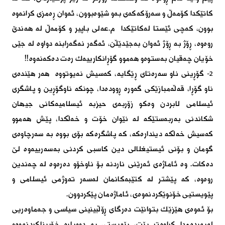
كاتێكدا كۆمەڵ و سەرۆكەكەی بەو شێوەبوون، ئەوان ڕەمزی كرانەوە
بوون، كەچی ئێستا لەكاتێكدا م.عەلی باپیر و كۆمەڵ لە هەندێ
روەوە، ڕۆژ بە ڕۆژ ئەوان بەجێدێڵن، ئەگەر نەگەرابنە دواوە لە جێی
خۆیان چەقیان بەستوەو هەموو گۆڕانكارییەك رەت دەكەنەوە!!
٢- گۆڕینی ناو سەرەتای ڕێگایە، كەسیش نەیوتووە هەر هێندەی
ناو گۆڕا، قەڵەمبازێكی گەورە ڕوودەدا، چونكە ناوگۆڕین و پاشگری
ئیسلامی لابردن وەكو زۆربەی حیزبە ئیسلامیەكانی جیهان
شكاندنی بەربەستێكە لە نێوان خۆت و خەڵكدا، پێش هەموو
كەسیش خەڵكە دیندارەكە، كە پاشگرەكە بۆی بووە بە سەرچاوەی
گومان و بۆنی ئیستیغلالی دین كاسبی كردنی بەسەرییەوە لێ
دەكات. وە ئاماژەی ئەرێنی ناردنە بۆ ناوخۆو دەرەوە لە چەندین
روەوە، كە پێشتر لە كتێبەكانمان لەسەر تەوژمی ئیسلامی و
پێویستیی خۆنوێكردنەوەی، ئاماژەمان پێكردوون.
بۆ ئەوەی هێزێك بتوانێت دەرگای ڕۆڵبینینی سیاسی و جەماوەریی
لەبەردەمدا كراوەتر بێت، پێویستی بە دووبارە خۆبیناكردنەوەو