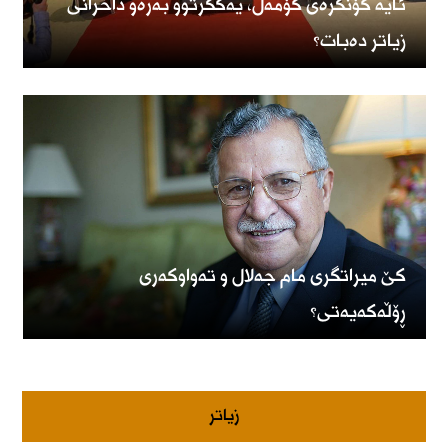
ئایە کۆنگرەی کۆمەڵ، یەکگرتوو بەرەو داخرانی
زیاتر دەبات؟
کێ میراتگری مام جەلال و تەواوکەری
ڕۆڵەکەیەتی؟
زیاتر