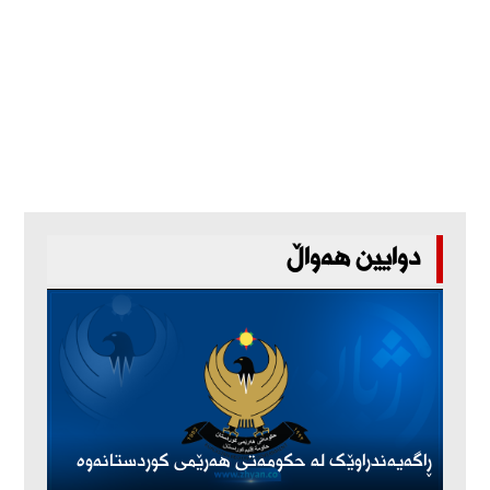
دوایین هەواڵ
ڕاگەیەندراوێک لە حکومەتی هەرێمی کوردستانەوە