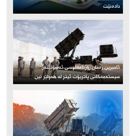
دادەنێت
ئامبرین زەمان رۆژنامەنوسی ئەلمۆنیتەر:
سیستەمەکانی پاتریۆت ئیتر لە هەولێر نین