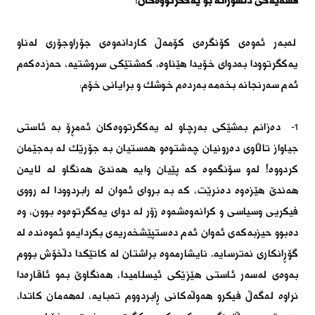
قسەیەكی دڵسۆزانە بۆ یەكگرتووەكان:
لەبەر ئەوەی كۆنگرەی كۆمەڵ كاردانەوەی جۆراوجۆری لەناو
یەكگرتوودا بەدوای خۆیدا هێناوە، كەشتێكی سروشتیە، حەزدەكەم
ئەم سەرنجانە بخەمە بەردەم خوشك و برایانی خۆم:
١- دەزانم بەشێكی بەرچاو لە یەكگرتووەكان ئەمڕۆ بە ئاستی
جیاواز تاڵاوی دەرونیان چەشتوەو هەستیان بە جۆرێك لە بەجێمان
كردووە! لەو سۆنگەوە كە پێیان وایە هەندێ هەنگاو لە لایەن
هەندێ هێزەوە دەنرێت، كە بە بروای ئەوان لە رابردوودا لە رووی
فیكریی وسیاسی و كرانەوەشەوە زۆر لە دوای یەكگرتوەوە بوون، وە
دەبوو حیزبەكەی ئەوان ئەم دەستپێشخەریەی بكردایەو ئەوەندە لە
گۆڕانكاری نەترسایە. نایشارمەوە براشتان لە كاتێكدا دڵخۆش بووم
بەوەی لەسەر ئاستی هێزێكی ئیسلامیدا، هەنگاوێ بەو ئاقارەدا
نراوە لەگەڵ فیكرو هەوڵەكانی ڕابردووم تەبایە، لەهەمان كاتدا،