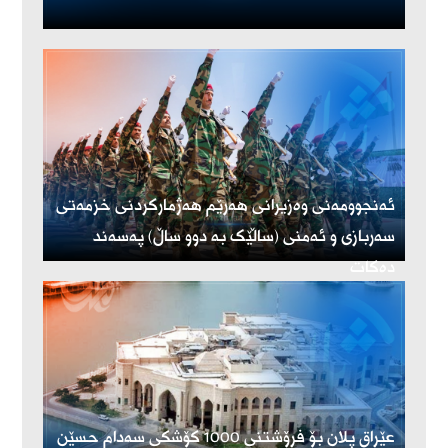
ئەنجوومەنی وەزیرانی هەرێم هەژمارکردنی خزمەتی
سەربازی و ئەمنی (ساڵێک بە دوو ساڵ) پەسەند
دەکات
عێراق پلان بۆ فرۆشتنی 1000 کۆشکی سەدام حسێن