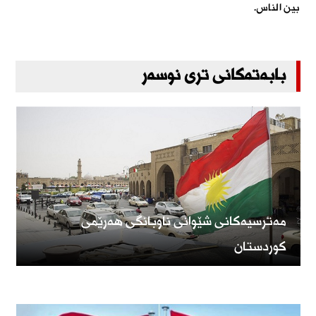
بین الناس.
بابەتەکانی تری نوسەر
مەترسیەکانی شێوانی ناوبانگی هەرێمی
كوردستان