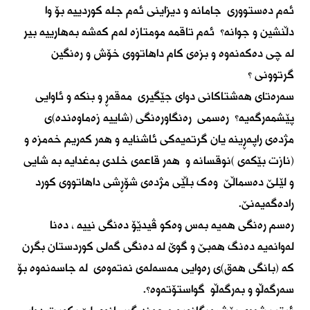
ئەم دەستووری جامانە و دیزاینی ئەم جلە کوردییە بۆ وا
دڵنشین و جوانە؟ ئەم تاقمە مومتازە لەم کەشە بەهارییە بیر
لە چی دەکەنەوە و بزەی کام داهاتووی خۆش و رەنگین
گرتوونی ؟
سەرەتای هەشتاکانی دوای جێگیری مەقەڕ و بنکە و ئاوایی
پێشمەرگەیە؟ رەسمی رەنگاورەنگی (شاییە زەماوەندە)ی
مژدەی راپەڕینە یان گرتەیەکی ئاشنایە و هەر کەریم خەمزە و
(نازت بێکەی )نوقسانە و هەر قاعەی خلدی بەغدایە بە شایی
و لێلێ دەسماڵێ وەک بڵێی مژدەی شۆڕشی داهاتووی کورد
رادەگەیەنێ.
رەسم رەنگی هەیە بەس وەکو ڤیدێۆ دەنگی نییە ، دەنا
لەوانەیە دەنگ هەبێ و گوێ لە دەنگی گەلی کوردستان بگرن
کە (بانگی هەق)ی رەوایی مەسەلەی نەتەوەی لە جاسەنەوە بۆ
سەرگەڵو و بەرگەڵو گواستۆتەوە؟.