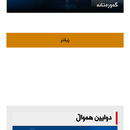
گەورەتانە
زیاتر
دوایین هەواڵ