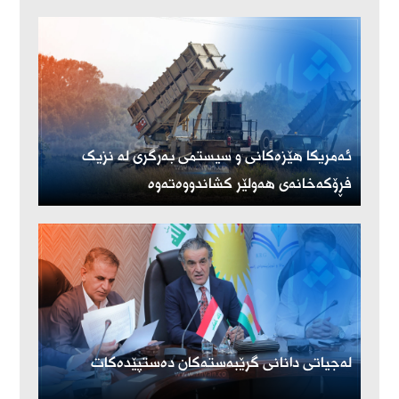
ئەمریكا هێزەكانی و سیستمی بەرگری لە نزیک
فڕۆكەخانەی هەولێر كشاندووەتەوە
لەجیاتی دانانی گرێبەستەکان دەستپێدەکات