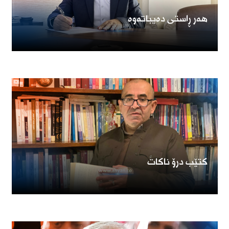
هەر ڕاستی دەیباتەوە
كتێب درۆ ناكات