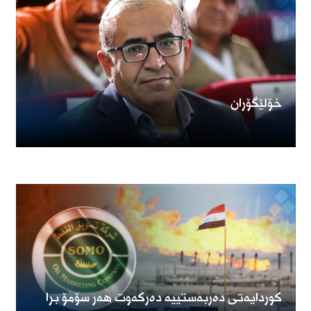
خۆلێگۆران
کوردایەتی دەربەستییە دەرکەوت هەر سۆمۆ برا