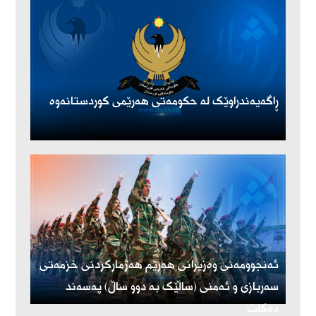
ڕاگەیەندراوێک لە حکومەتی هەرێمی کوردستانەوە
ئەنجوومەنی وەزیرانی هەرێم هەژمارکردنی خزمەتی
سەربازی و ئەمنی (ساڵێک بە دوو ساڵ) پەسەند
دەکات