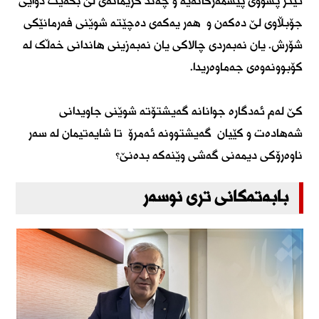
ئیتر پشووی پێشمەرگانەیە و چەند گریمانەی لێ بکەیت دوایی
جۆبڵاوی لێ دەکەن و هەر یەکەی دەچێتە شوێنی فەرمانێکی
شۆرش. یان نەبەردی چالاکی یان نەبەزینی هاندانی خەڵک لە
کۆبوونەوەی جەماوەریدا.
کێ لەم ئەدگارە جوانانە گەیشتۆتە شوێنی جاویدانی
شەهادەت و کێیان گەیشتوونە ئەمرۆ تا شایەتیمان لە سەر
ناوەرۆکی دیمەنی گەشی وێنەکە بدەنێ؟
بابەتەکانی تری نوسەر