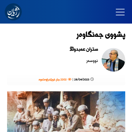
پشووی جەنگاوەر
ستران عەبدوڵڵا
نووسەر
28/04/2023 |
2202 جار خوێندراوەتەوە