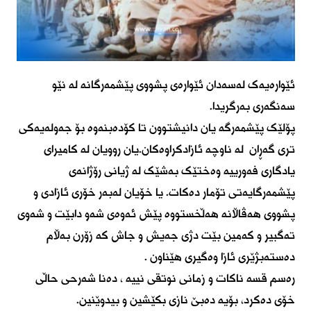
ئێوارەیەک لەسەدان ئێوارەی پشووی پێشمەرگانە لە نێو
سەنگەری بەرگریدا.
پۆلێک پێشمەرگە یان دانیشتوون تا کۆدەبنەوە بۆ جەولەیەکی
تری گەڕان لە ناوچە ئازادکراوەکان.یان روویان لە کامیرای
یادگاری فەورییە وەختێک بەشێک لە ژیانی رۆژانەی
پێشمەرگایەتی تۆمار دەکات. یا خۆیان لەبەر خۆری ئازادی و
پشووی هەڤاڵانە هەڵخستووە پێش ئەوەی شەو دابێت و شەوی
تەگبیر و کەمین بێت دژی جەیش و جاش کە زۆرن بەڵام
دەستەبژێری ئازا وەگیری هێناون .
رەسم قسە ناکات و زمانی نوتقی نییە ، دەنا شەرحی حاڵی
خۆی دەکرد، بۆیە دەبێ نازی بکێشین و بیدوێنین.