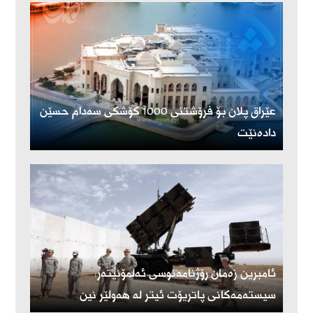
عێراق پلان بۆ فرۆشتنی 1000 کۆشکی سەدام حسێن
دادەنێت
ئامبرین زەمان رۆژنامەنوسی ئەلمۆنیتەر:
سیستەمەکانی پاتریۆت ئیتر لە هەولێر نین