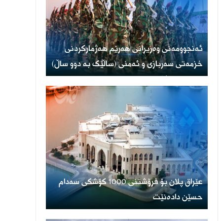
ئەنجوومەنی وەزیرانی هەرێم هەژمارکردنی
خزمەتی سەربازی و ئەمنی (ساڵێک بە دوو ساڵ)
پەسەند دەکات
عێراق پلان بۆ فرۆشتنی 1000 کۆشکی سەدام
حسێن دادەنێت