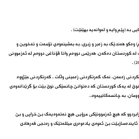
بە (پێم وایە و لەوانەیە بھێنێت) .
) وەکو ھەندێک بە زەبر و زبری، بە بەشینەوەی تۆمەت و تەخوین و
ک لە کوردستان دەکەن. ھەرێمی دووەم واتا قۆناغی دووەم لە ئەزموونی
کردنی زەمەن، نەک کەرتکردنی زەمینی وڵات ، کەرتکردنی مێژووە
نوێ لە یەک کوردستان کە دەتوانێ چانسێکی نوێ بێت بۆ گرێدانەوەی
وومان، بە چانسەکانییەوە،.
 رابردوو کە ھیچ ئەزموونێکی مرۆیی ھیچ نەتەوەیەک بێ خراپی و بێ
 ئایندەسازبێت بێ ئەوەی یادەوەری میللەتێک و رەنجی فەرھادی