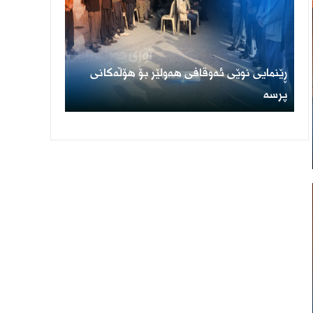
ڕێنمایی نوێی ئەوقافی هەولێر بۆ هۆڵەکانی
پرسە