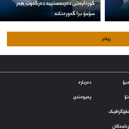
کوردایەتی دەربەستییە دەرکەوت هەر
سۆمۆ برا گەورەتانە
زیاتر
یۆ
دەربارە
تۆ
پەیوەندی
نفۆگرافیک
نامەکان