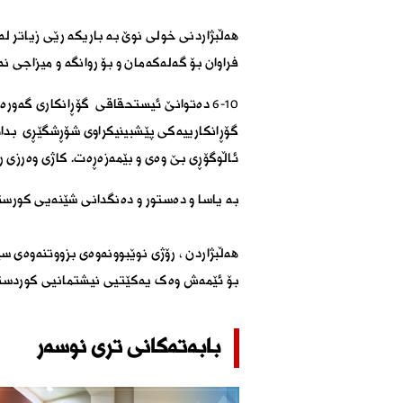
ھەڵبژاردنی خولی نوێ بە باریکە رێی زیاتر 
فراوان بۆ گەلەکەمان و بۆ روانگە و میزاجی ن
١٠-٦ دەتوانێ ئیستحقاقی گۆڕانکاری گەور
گۆڕانکارییەکی پێشبینیکراوی شۆڕشگێڕی بد
ئاڵوگۆڕی بێ وەی و بێمەزەڕەت. کاژی وەرزی را
بە یاسا و دەستور و دەنگدانی شێنەیی کورس
ھەڵبژاردن ، رۆژی نوێبوونەوەی بزووتنەوەی س
بۆ ئێمەش وەک یەکێتیی نیشتمانیی کوردستان
بابەتەکانی تری نوسەر