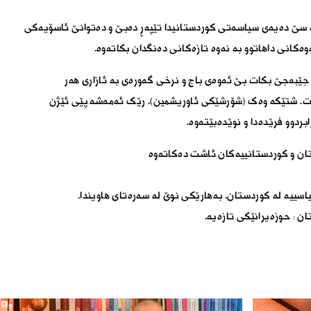
لە سێ دەیەی سیاسەتی کوردستانیدا تێپەڕ دەبێ و دەتوانێ ئاسۆیەکی
ەوەکانی داھاتوو بە نەوە تازەکانی دەنگدان بکاتەوە.
ە جێبەجێ بکات بێ ئەوەی باج و نرخی گەورەی بە ئازاری ھەر
ات. شتێکە وەک (شۆرشێکی ئاوریشمین). رێک ئەمەشە پێی ئێژن
بردوو فرێدەدا و نوێدەبێتەوە.
تان و کوردستانییەکان ئاشت دەکاتەوە
یاسییە لە کوردستان. بەھارێکی نوێ لە سەرەتای ھاویندا.
 : حوزەیرانێکی تازەیە.