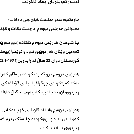
لەسەر ئەویتریان پەک ناخرێت.
ماوەتەوە سەر میللەت خۆی چی دەکات؟
دەتوانێ ھەرێمی دووەم دروست بکات و کۆتایی 
جا تەبعەن ھەرێمی دووەم ناکاتە (دوو ھەرێم
تەوھین وێنای ھەر نوێبوونەوە و نوێخوازییە
کوردستان دوای ٣٣ ساڵ لە راپەرین(١٩٩١-٢٠٢٤) .
ھەرێمی دووەم دوو کەرت کردنە ، بەڵام کەرت
نەک کەرتکردنی جوگرافیا . یانی قۆناغێکی 
رابردوومان، بە باشییەکانییەوە، لەگەڵ داھات
ھەرێمی دووەم واتا لە قاودانی خراپییەکانی
کەماسیی نییە و ..رووکردنە چانسێکی ترە کە
رابردووی دیلێت بکات.