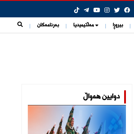
بیروڕا
مەڵتیمیدیا
بەرنامەکان
ی هۆشبەرەوە
دوایین هەواڵ
ات