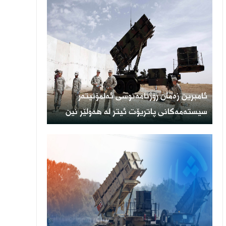
ئامبرین زەمان رۆژنامەنوسی ئەلمۆنیتەر:
سیستەمەکانی پاتریۆت ئیتر لە هەولێر نین