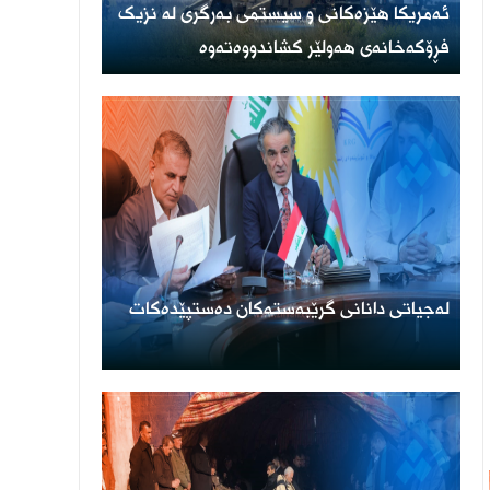
ئەمریكا هێزەكانی و سیستمی بەرگری لە نزیک
فڕۆكەخانەی هەولێر كشاندووەتەوە
لەجیاتی دانانی گرێبەستەکان دەستپێدەکات