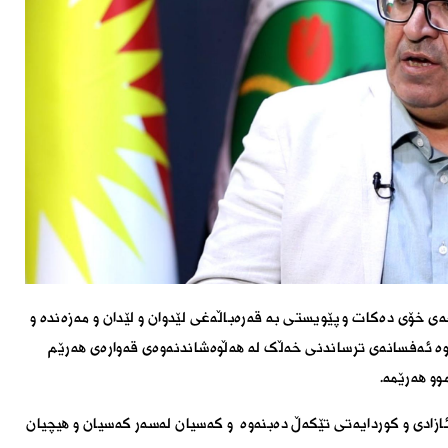
گەل لە رۆژی ١٠-ی حوزەیرانی ٢٠٢٤ قسەی خۆی دەکات و پێویستی بە قەرەباڵەغی لێدوان و لێدان و مەزەندە و
رێوە ئەفسانەی ترساندنی خەڵک لە ھەڵوەشاندنەوەی قەوارەی ھەرێم
وو ھەرێمە.
ئازادی و کوردایەتی تێکەڵ دەبنەوە و کەسیان لەسەر کەسیان و ھیچیان