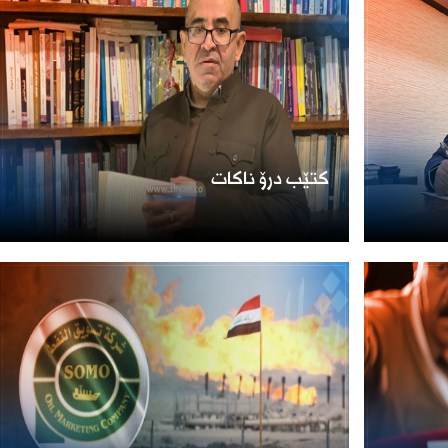
كتێب درۆ ناكات