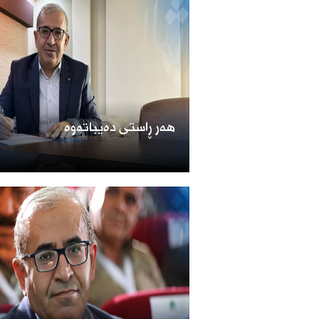
هەر ڕاستی دەیباتەوە