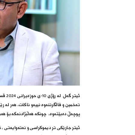
ئیتر 
تەخمین و فاڵگرتنەوە نییەو ناکات. ھەر لە 
پوچەڵ دەبێتەوە، چونکە ھەڵبژادنەکە بۆ ھەم
ئیتر جارێکی تر دیموکراسی و نەتەوایەتی ، 