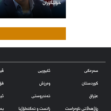
خۆلێگۆران
سەرەکی
ئابوریی
ڤید
کوردستان
وەرزش
فۆ
عێراق
تەندروستی
ئی
ڕۆژهەڵاتی ناوەڕاست
زانست و تەکنەلۆژیا
بەر