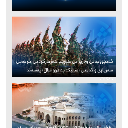
ئەنجوومەنی وەزیرانی هەرێم هەژمارکردنی خزمەتی
سەربازی و ئەمنی (ساڵێک بە دوو ساڵ) پەسەند
دەکات
عێراق پلان بۆ فرۆشتنی 1000 کۆشکی سەدام حسێن