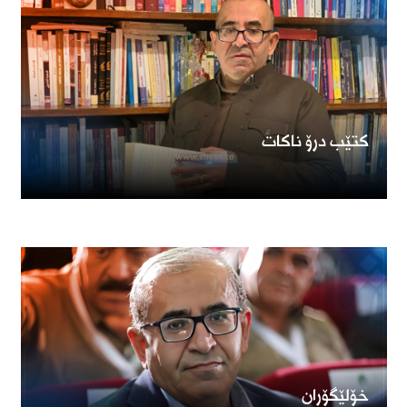
كتێب درۆ ناكات
خۆلێگۆران