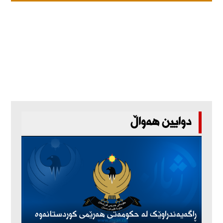
دوایین هەواڵ
ڕاگەیەندراوێک لە حکومەتی هەرێمی کوردستانەوە