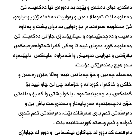
دەکەی، دوای دەخەی و پێچە بە دەورەی تیا دەکەیت، ئێ
مەعلومە لێت تەوەللا دەبن و رەواییت دەخەنە ژێر پرسیارەو،
ئێ مەعلومە سەرەنجام بۆ رەوایی بە دوای پشت و پەناوە
دەبیت و دەچەمێیتەوە و سیناریۆسازی جارانی دەکەیت. ئێ
مەعلومە کورد دەریای نییە تا وەکی کابرا شەتولعەرەبەکەی
بفرۆشی و دیزاینی نەوتیش وا شەمزاوە ماپەکەی ناچێتەوە
سەر هیچ بەندەرێکی دۆست.
مەسەلە چەمین و خۆ چەماندن نییە، وەڵلا هێزی رەسەن و
خاکی و خاکەڕا ، کوردانە و خۆمانە چی لێ چاو نییە بۆ
گەلەکەی. بە چەمینیەشەوە.. یاخوا پشتی وا کە بۆ میللەتی
خۆی دەچەمێتەوە هەر پایەدار و تەندروست باش بێ و
دەرەقەتی ئەم باری سەرشانە بێت. دەرەقەتی ئەم شەڕی
ئیرادە و ئەم ویستە کوردستانییە بێت .
دەرفەتە کە دوور لە جیاکاری نیشتمانی و دوور لە جیاوازی