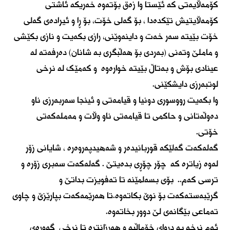
کۆمەڵایەتی کە ئێستا وا زەق بۆتەوە خەریکە ئاشتی
کۆمەڵایتیش تێکدەدا ، بۆ گەلی خۆت، بۆ ڕا و ئیرادەی گەلی
خۆت بێیتە سەر خەت و داینەوێنی، رازی بکەیت و نازی بکێشی
و ماملێ وتەنی (بەردی بۆ هەڵبگری بە شانان) دەرفەتە لە
عینادی بۆش و بەتاڵ بێیتە خوارەوە و کەمێک لە نرخی
لوتبەرزی دایشکێنی.
وا بکەیت رووسوری دونیا و قیامەتی و ئینجا سەربەرزی ناو
دەوڵەتانی و حاکمی تا قیامەتی ناو وڵات و مەملەکەتی
خۆتی.
گەلەکەت گەلێکە قوربانیدەر و شەهیدپەروەرە ، شایانی زۆر
لەوە زیاترە کە چۆر چۆڕی بدەیتێ . گەلەکەت سەبری زۆرە و
ترسی کەم.. بۆی بسەلمێنە تا تەفویزت بداتێ و
گرێبەستەکەت بۆ نوێ بکاتەوە.تا هەرێمەکەت بپارێزێ و چاوی
تەماعی بێگانەی لێ دوور بخاتەوە.
ئەم نرخە بە دروای خۆماڵیە و هەرزانترە تا نرخی گەورەی