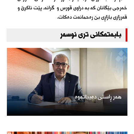
خەرجی بێگانان کە بە دراوی قورس و گرانە، پێت ناکرێ و
قەرزاری بازاڕی بێ رەحمانەت دەکات.
بابەتەکانی تری نوسەر
هەر ڕاستی دەیباتەوە