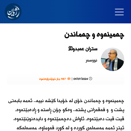
چەمینەوە و چەماندن
ستران عەبدوڵڵا
نووسەر
01/07/2024 |
1187 جار خوێندراوەتەوە
چەمینەوە و چەماندن خۆی لە خۆیدا کێشە نییە.. ئەمە بابەتی
پشت و و فەقەراتی پشتە.. وەکو چۆن ڕاستە و ڕادەبێتەوە،
قیت قیت دەبێتەوە، ئاواش دەچەمێتەوە و دایدەنوێنێتەوە.
ئیتر ئەمە مەسەلەی کوردە و لە کورد قەوماوە. مەسەلەکە