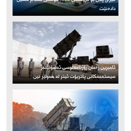
دادەنێت
ئامبرین زەمان رۆژنامەنوسی ئەلمۆنیتەر:
سیستەمەکانی پاتریۆت ئیتر لە هەولێر نین