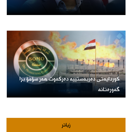
کوردایەتی دەربەستییە دەرکەوت هەر سۆمۆ برا
گەورەتانە
زیاتر