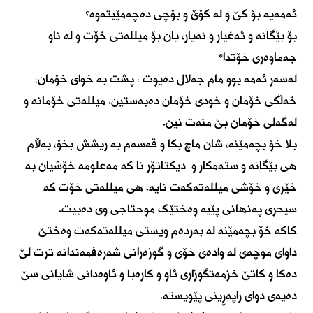
ئەمەیە بۆ کێ و لە کۆێ و بۆچی دەچەمێیتەوە؟
بۆ بێگانە و ئەغیار و نەیار، یان بۆ میللەتی خۆت و لە ناو
جەماوەری خۆتدا؟
لەسەر ئەمە بوو مام جەلال دەیوت : پشت بە خوای خۆمان،
خەڵکی خۆمان و خودی خۆمان دەبەستین. میللەتی خۆمانە و
لەگەلی خۆمان بێ منەت نین.
بلا خۆ بچەمێنە، شان ماچ بکا و قەسەم بە ریشش بخۆ، بەڵام
هی بێگانە و ستەمکار و دیکتاتۆر نا کە مەعلومە خۆشیان بە
خێری و خۆشی میللەتەکەت نایە. هی میللەتی خۆت کە
سیحری پەنهانی پێیە وەختێک موحتاجی وی دەبیت.
کاکە خۆ بچەمێنە لە بەردەم ویستی میللەتەکەت وەختێ
داوای موچەی لە وادەی خۆی و گوزەرانی شەرەفمەندانە ترت لێ
دەکا و کاتێ خزمەتگوزاری ئاو و کارەبا و ئاوەدانی شایانی سێ
دەیەی دوای راپەڕینی پێویستە.