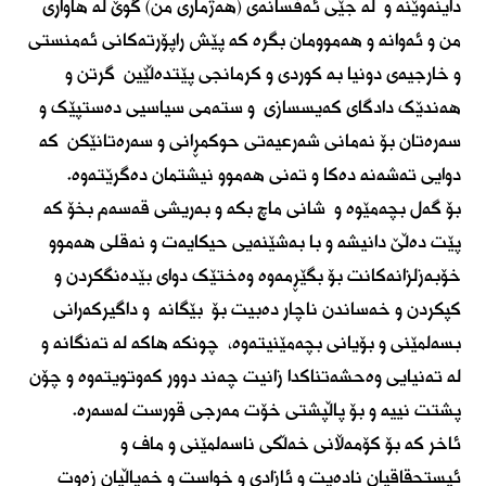
داینەوێنە و لە جێی ئەفسانەی (هەژماری من) گوێ لە هاواری
من و ئەوانە و هەموومان بگرە کە پێش راپۆرتەکانی ئەمنستی
و خارجیەی دونیا بە کوردی و کرمانجی پێتدەڵێین گرتن و
هەندێک دادگای کەیسسازی و ستەمی سیاسیی دەستپێک و
سەرەتان بۆ نەمانی شەرعیەتی حوکمڕانی و سەرەتانێکن کە
دوایی تەشەنە دەکا و تەنی هەموو نیشتمان دەگرێتەوە.
بۆ گەل بچەمێوە و شانی ماچ بکە و بەریشی قەسەم بخۆ کە
پێت دەڵێ دانیشە و با بەشێنەیی حیکایەت و نەقلی هەموو
خۆبەزلزانەکانت بۆ بگێڕمەوە وەختێک دوای بێدەنگکردن و
کپکردن و خەساندن ناچار دەبیت بۆ بێگانە و داگیرکەرانی
بسەلمێنی و بۆیانی بچەمێنیتەوە، چونکە هاکە لە تەنگانە و
لە تەنیایی وەحشەتناکدا زانیت چەند دوور کەوتویتەوە و چۆن
پشتت نییە و بۆ پاڵپشتی خۆت مەرجی قورست لەسەرە.
ئاخر کە بۆ کۆمەڵانی خەڵکی ناسەلمێنی و ماف و
ئیستحقاقیان نادەیت و ئازادی و خواست و خەیاڵیان زەوت