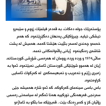
پۆستەرێك جولە دەكات، بە قەدەر فیلمێك زووم و سێبەرو
تیشكی تیایە. چیرۆكێكی پەنهان دەگێڕێتەوە. كە هەم
خەمەو چەندی لەسەر بڵێیت هێشتا كەمە، هەمیش لە پشت
شاشەی رەنگینەوە ژیانی پاڵەوانەکانی تەمە.
ساڵی1974 و وردە وردە روومان لە هەرەسی شۆڕشی كوردستانە،
ژیان لە هەموو شوێنێكی كوردستان ئاسایی نەبێتەوە، ئەوا بە
زەبری رژێم و تەعریب و تەبعیسەکەی لە كەركوك ئاسایی
كراوەتەوە.
باس باسی سینەمای كەركوكە، كە ئەو شارە هەمیشە جێی
سەرنجی فەرهەنگی توركییە هەتا ئەگەر لە سیاسەتی رەسمی
رۆڵیان کز و کەم ڕەنگ بێت ، قەیچێکە سا بڵکو بە ئاماژەو