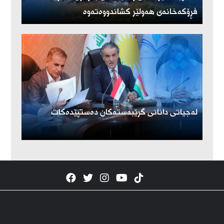
فڕۆكەخانەی هەولێر كشاندووەتەوە
لەجیاتی دانانی گرێبەستەکان دەستپێدەکات