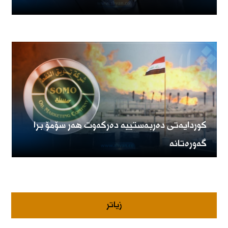
کوردایەتی دەربەستییە دەرکەوت هەر سۆمۆ برا
گەورەتانە
زیاتر