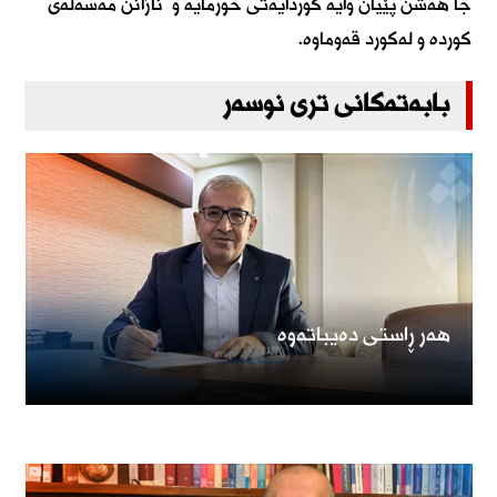
جا هەشن پێیان وایە کوردایەتی خورمایە و نازانن مەسەلەی
کوردە و لەکورد قەوماوە.
بابەتەکانی تری نوسەر
هەر ڕاستی دەیباتەوە