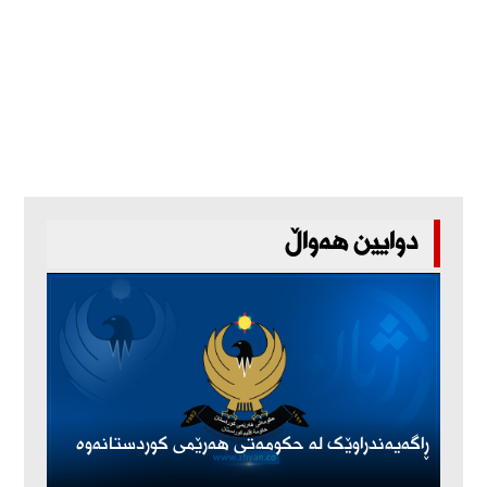
دوایین هەواڵ
ڕاگەیەندراوێک لە حکومەتی هەرێمی کوردستانەوە