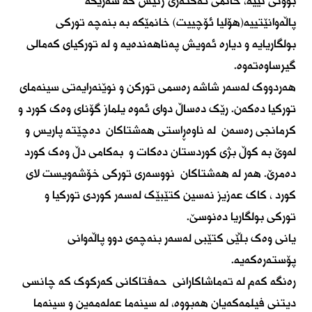
بوونی نییە، خانمی ئەکتەری ژنیش کە شەریکە
پاڵەوانێتییە(هۆلیا ئۆچییت) خانمێکە بە بنەچە تورکی
بولگاریایە و دیارە ئەویش پەناهەندەیە و لە تورکیای کەمالی
گیرساوەتەوە.
هەردووک لەسەر شاشە رەسمی تورکن و نوێنەرایەتی سینەمای
تورکیا دەکەن. رێک دەساڵ دوای ئەوە یلماز گۆنای وەک کورد و
کرمانجی رەسەن لە ناوەڕاستی هەشتاکان دەچێتە پاریس و
لەوێ بە کوڵ بژی کوردستان دەکات و بەکامی دڵ وەک کورد
دەمرێ. هەر لە هەشتاکان نووسەری تورکی خۆشەویست لای
کورد ، کاک عەزیز نەسین کتێبێک لەسەر کوردی تورکیا و
تورکی بولگاریا دەنوسێ.
یانی وەک بڵێی کتێبی لەسەر بنەچەی دوو پاڵەوانی
پۆستەرەکەیە.
رەنگە کەم لە تەماشاکارانی حەفتاکانی کەرکوک کە چانسی
دیتنی فیلمەکەیان هەبووە، لە سینەما عەلەمەین و سینەما