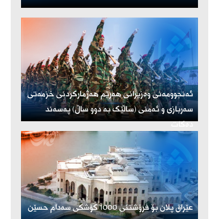
ئەنجوومەنی وەزیرانی هەرێم هەژمارکردنی خزمەتی
سەربازی و ئەمنی (ساڵێک بە دوو ساڵ) پەسەند
دەکات
عێراق پلان بۆ فرۆشتنی 1000 کۆشکی سەدام حسێن