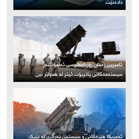
دادەنێت
ئامبرین زەمان رۆژنامەنوسی ئەلمۆنیتەر:
سیستەمەکانی پاتریۆت ئیتر لە هەولێر نین
ئەمریكا هێزەكانی و سیستمی بەرگری لە نزیک