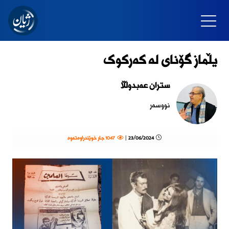
یڵماز گۆنای لە کەرکوک
ستران عەبدوڵڵا
نووسەر
23/06/2024 |
1047 جار خوێندراوەتەوە