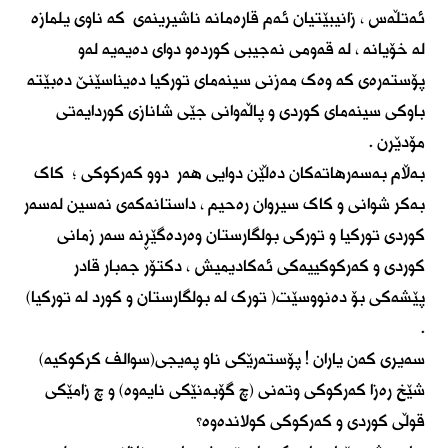
ئەتڵەس ، زانیبێتیان ئەم قارەمانە ناشیرینەی کە ناوی یلمازە
لە خۆیانە ، لە قەومی نەجیبی کوردەو دوای دەیەیە لەو
پۆستەرەی کە وەک مەزنی سینەمای تورکیا دەیناسێنێ دەبێتە
باوکی سینەمای کوردی و پاڵەوانی جێی شانازی کوردایەتی
مۆدێرن .
بەڵام بەسەرهاتەکان دەڵێن دوایی هەر دوو کەرکوکی ؛ کاک
بەکر شوانی و کاک سیروان رەحیم ، داستانەکەی نەسین لەسەر
کوردی تورکیا و تورکی بولگارستان وەردەگێڕنە سەر زمانی
کوردی و کەرکوکییەکی ئەکادیمیش ، دکتۆر جەبار قادر
پێشەکی بۆ دەنووسێت( تورک لە بولگارستان و کورد لە تورکیا)
.
سەیری کەن یاران ! پۆستەرێکی ناو پەیجی(سوالف کرکوکیە)
شێخ رەزا کەرکوکی وتەنی (چ گۆبەنێکی نایەوە) و چ زامێکی
قوڵی کوردی و کەرکوکی کولاندەوە؟