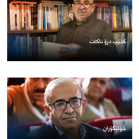
كتێب درۆ ناكات
خۆلێگۆران