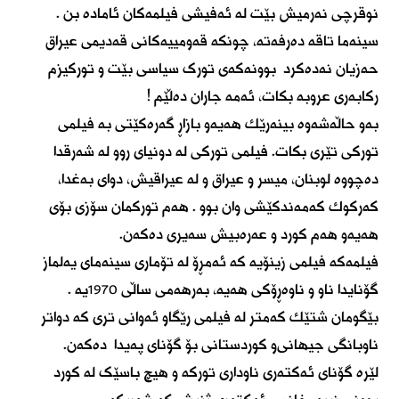
نوقرچی نەرمیش بێت لە ئەفیشی فیلمەکان ئامادە بن .
سینەما تاقە دەرفەتە، چونکە قەومییەكانی قەدیمی عیراق
حەزیان نەدەکرد بوونەكەی تورک سیاسی بێت و توركیزم
ركابەری عروبە بكات، ئەمە جاران دەڵێم !
بەو حاڵەشەوە بینەرێك هەیەو بازاڕ گەرەكێتی بە فیلمی
توركی تێری بكات. فیلمی توركی لە دونیای روو لە شەرقدا
دەچووە لوبنان، میسر و عیراق و لە عیراقیش، دوای بەغدا،
كەركوك کەمەندکێشی وان بوو . هەم توركمان سۆزی بۆی
هەیەو هەم كورد و عەرەبیش سەیری دەكەن.
فیلمەكە فیلمی زینۆیە كە ئەمڕۆ لە تۆماری سینەمای یەلماز
گۆنایدا ناو و ناوەڕۆكی هەیە، بەرهەمی ساڵی ١٩٧٠یە .
بێگومان شتێك كەمتر لە فیلمی رێگاو ئەوانی تری كە دواتر
ناوبانگی جیهانی‌و كوردستانی بۆ گۆنای پەیدا دەکەن.
لێرە گۆنای ئەکتەری ناوداری تورکە و هیچ باسێک لە کورد