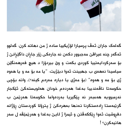
گەلەک جاران ئەڤ پرسیارا لۆژیکییا سادە ژ من دهاتە کرن: گەلوو
ئەگەر چنە عیراقێ مەجبوور دکەن نە جارەکى زۆر جاڕان داگێڕانێ ژ
بۆ سەرکردایەتییا کوردى بکەت و وێ بیردۆزا د هیچ فەرهەنگێن
سیاسیدا نەهەى ب جهبینت ئەوا دبێژیت: "یا مە بۆ مە و یا هەوە
ژی بۆ مە و هەوە" (بۆ مەژى یا ديارە مەرەم کینە؟)، واتە بۆچى
حکومەتا ناڤەندییا بەغدا هەردەم خودان هەلویستەکێ ئێکجار
نەرمبوویە هەمبەر نە پێگیریا بەردەواما حکومەتا هەرێمێ ب
گرێبەستا ڕادەستکرنا تەنها بەهرەکێ ژ پترۆلا کوردستان ڕۆژانە
دفڕوشیت ئەوا ڕێککەڤتن و ئیمزا ژ لایێ بەغدا و هەرێمێڤە ل سەر
هاتیەکرن؟
!