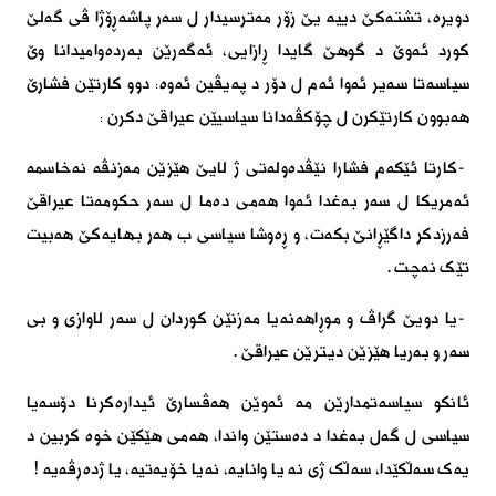
دویرە، تشتەکێ دییە یێ زۆر مەترسیدار ل سەر پاشەڕۆژا ڤى گەلێ
کورد ئەوێ د گوهێ گایدا ڕازایى، ئەگەرێن بەردەوامیدانا وێ
سیاسەتا سەیر ئەوا ئەم ل دۆر د پەیڤین ئەوە: دوو کارتێن فشارێ
هەبوون کارتێکرن ل چۆکڤەدانا سیاسیێن عیراقێ دکرن
:
-
کارتا ئێکەم فشارا نێڤدەولەتی ژ لایێ هێزێن مەزنڤە نەخاسمە
ئەمریکا ل سەر بەغدا ئەوا هەمى دەما ل سەر حکومەتا عیراقێ
فەرزدکر داگێڕانێ بکەت، و ڕەوشا سیاسى ب هەر بهایەکێ هەبیت
تێک نەچت
.
-
یا دویێ گراڤ و موڕاهەنەیا مەزنێن کوردان ل سەر لاوازی و بی
سەر و بەریا هێزێن دیترێن عیراقێ
.
ئانکو سیاسەتمدارێن مە ئەوێن هەڤسارێ ئیدارەکرنا دۆسەیا
سیاسى ل گەل بەغدا د دەستێن واندا، هەمى هێکێن خوە کربین د
یەک سەڵکێدا، سەڵک ژى نە یا وانایە، نەیا خۆیەتیە، یا ژدەرڤەیە
!