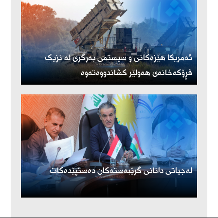
ئەمریكا هێزەكانی و سیستمی بەرگری لە نزیک
فڕۆكەخانەی هەولێر كشاندووەتەوە
لەجیاتی دانانی گرێبەستەکان دەستپێدەکات