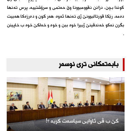
کوندا بچن، دزانن نقوومبوونا وێ حەتمی و سرۆشتییە، پرس تەنها
دەمە، رێکا قورتالبوونێ ژى تەنها ئەوە: هەر کون و دەرزەکا هەبیت
بگرن نەکو خەندقینێ ژبیرا خوە ببن و خوە و خەلکێ خوە ب خاپینن
.
بابەتەکانی تری نوسەر
کێ ب ڤى ئاوایى سیاسەت کریە ؟!