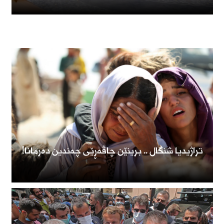
تراژیدیا شنگال .. برینێن چاڤەڕێى چەندین دەرمانا!