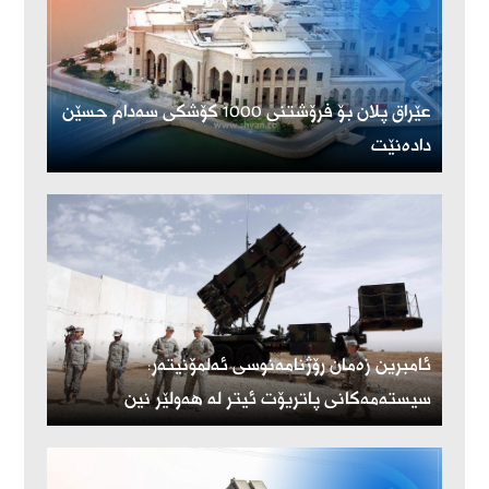
عێراق پلان بۆ فرۆشتنی 1000 کۆشکی سەدام حسێن
دادەنێت
ئامبرین زەمان رۆژنامەنوسی ئەلمۆنیتەر:
سیستەمەکانی پاتریۆت ئیتر لە هەولێر نین