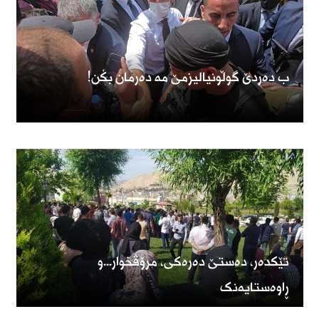
ب دەردێ گوڵونیالیزمێ مە دەرمان بکن!
تێکدەر، دەستێ دەرەکى، مرۆڤخوار...و
ڕاوەستایەنک