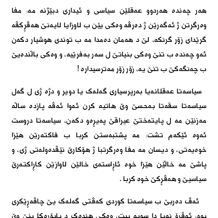
هەر چەندە هەردوو عەقلێن سیاسى و ئیدارى دبێژنە مە: مفا
وەرگرتن ژ ئەگەرێن ژ دەرڤە وەکى یێن ب لاوزایا لایەنێ هەڤڕکڤە
گرێداى زۆر گرنکە، لێ د هەمان دەمدا مە ب توندى هوشیار دکەن
ئەو چەندە ب تنێ وەکى بنیاتێ ل سەر بەفرێیە، و وەکى باڵندەیێ
ب چەنگەکێ ب تنێ یە، زۆر زۆر مەترسیدارە
!
سیاسەتا عەقلانەیا بەرپرسیارى گەلەک یا دویر و دژە ژى ل گەل
سیاسەتا سقەتا بەحسێ وێ هاتیە کرن ئەوا ئەڤە پازدە ساڵە
مەزنێن مە ل پایتەختێ عیراقێ پەیڕەو دکەن، سیاسەتا دروست
ئەوە ئێکەم تشت: مە پشتبەستن کربا ب فاکتەرێن هێزا
خوەیەتى، و دیسان مە مفا وەرگرتبا ژ هۆکارێ نێڤدەولەتى ژى، و
پاشێ مە خاڵێن هێزا خوە ئاڕاستەى خالێن لاوازێن کاڕاکتەرێ
سیاسیێ و هەڤڕکێ خوە کربا
.
ئەڤ دەربێ ب سیاسەتا کوردى کەڤتى گەلەک یێ چاڤەڕێکری
بوو، ئەڤرۆ نەبا دا سوبە بیت، وەکى هندەک د پاپۆڕەکا بنێ وێ