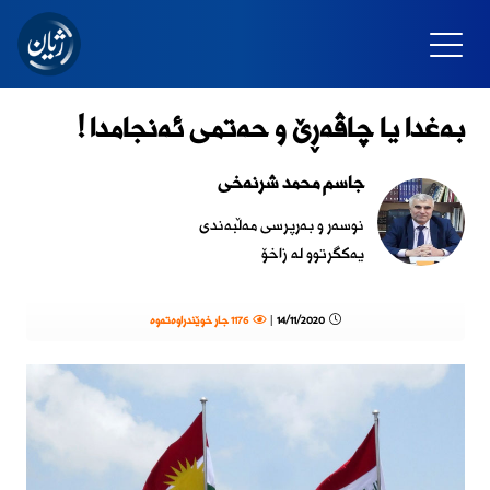
بەغدا یا چاڤەڕێ و حەتمی ئەنجامدا !
جاسم محمد شرنەخى
نوسەر و بەرپرسی مەڵبەندی
یەکگرتوو لە زاخۆ
14/11/2020 |
1176 جار خوێندراوەتەوە