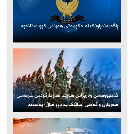
ڕاگەیەندراوێک لە حکومەتی هەرێمی کوردستانەوە
ئەنجوومەنی وەزیرانی هەرێم هەژمارکردنی خزمەتی
سەربازی و ئەمنی (ساڵێک بە دوو ساڵ) پەسەند
دەکات