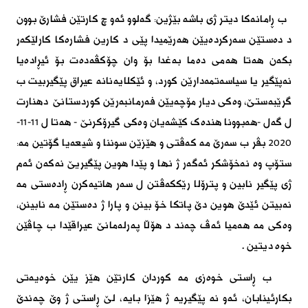
ب ڕامانەکا دیتر ژى باشە بێژین: گەلوو ئەو چ کارتێن فشارێ بوون
د دەستێن سەرکردەیێن هەرێمیدا پێى د کارین فشارەکا کارلێکەر
بکەن هەتا هەمى دەما بەغدا بۆ وان چۆکڤەدەت بۆ ئیڕادەیا
نەپێگیر یا سیاسەتمەدارێن کورد، و ئێکلایەنانە عیراق پێگیربیت ب
گرێبەستێ، وەکى دیار مۆچەیێن فەرمانبەرێن کوردستانێ دهنارت
ل گەل -هەبوونا هندەک کێشەیان وەکى گیرۆکرنێ - هەتا ل 11-11-
2020 بڤر ب سەرێ مە کەڤتى و هێزێن سوننا و شیعەیا گۆتین مە:
ستۆپ وە نەخۆشکر ئەگەر ژ نها و پێدا هوین پێگیریێ نەکەن ئەم
ژى پێگیر نابین و پترۆلا رێککەڤتن ل سەر هاتیەکرن ڕادەستى مە
نەبیتن ئێدێ هوین دێ پاتکا خۆ بینن و پارا ژ دەستێن مە نابینن،
وەکى مە هەمیا ئەڤ چەند د هۆڵا پەرلەمانێ عیراقێدا ب چاڤێن
خوە دیتین
.
ب ڕاستى خوەزى مە کوردان کارتێن هێز یێن خوەیەتى
بکارئینابان، ئەو نە پێگیریە ژ هێزا بایە، لێ ڕاستى ژ وێ چەندێ