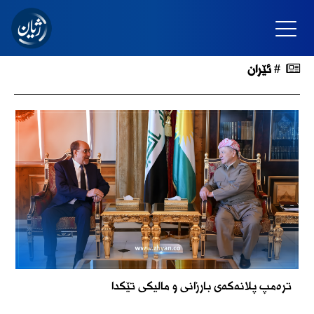
# ئێران
ترەمپ پلانەکەی بارزانی و مالیکی تێکدا