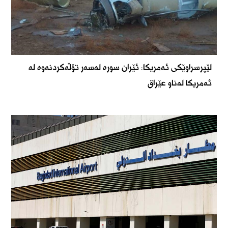
لێپرسراوێکی ئەمریکا: ئێران سورە لەسەر تۆڵەکردنەوە لە
ئەمریکا لەناو عێراق