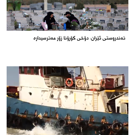
تەندروستی ئێران: دۆخی کۆرۆنا زۆر مەترسیدارە