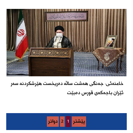
خامنەئی: جەنگی هەشت ساڵە دەریخست هێرشکردنە سەر
ئێران باجەکەی قورس دەبێت
پێشتر
1
2
دواتر