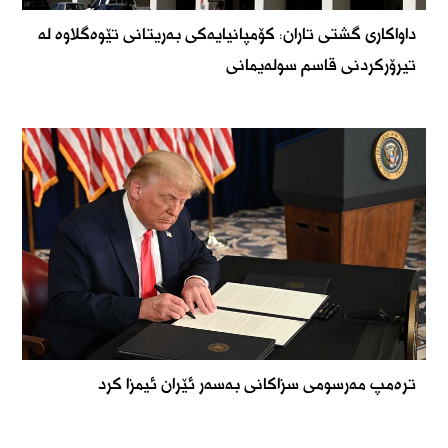
داواکاری گشتی تاران: کۆمپانیایەکی بەریتانی تێوەگلاوە لە
تیرۆرکردنی قاسم سولەیمانی
ترەمپ مەرسومی سزاکانی بەسەر ئێران ئیمزا کرد