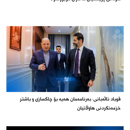
قوباد تاڵەبانی: بەرنامەمان هەیە بۆ چاکسازی و باشتر
خزمەتکردنی هاوڵاتیان