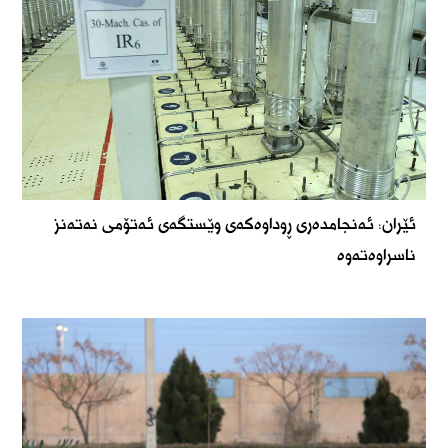
ئێران: ئەنجامدەری ڕوداوەکەی وێستگەی ئەتۆمی نەتەنز
ناسراوەتەوە