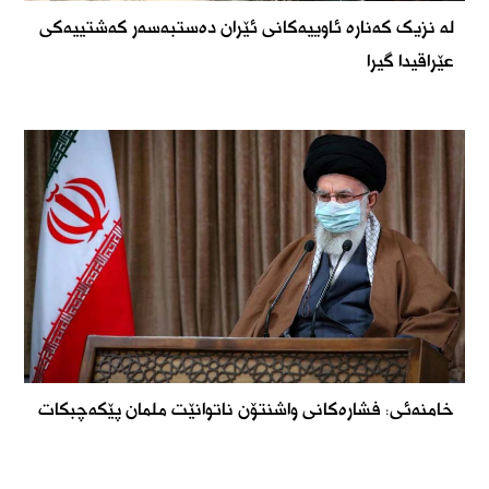
لە نزیک کەنارە ئاوییەکانی ئێران دەستبەسەر کەشتییەکی
عێراقیدا گیرا
خامنەئی: فشارەکانی واشنتۆن ناتوانێت ملمان پێکەچبکات