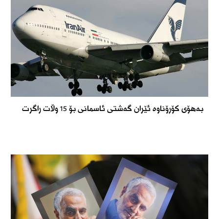
بەهۆی کۆرۆناوە ئێران گەشتی ئاسمانی بۆ 15 وڵات راگرت