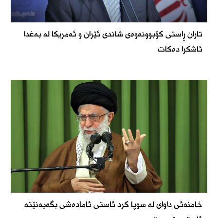
تاران ڕاستی کۆبوونەوەی شاندی ئێران و ئەمریکا لە بەغدا
ئاشکرا دەکات
خامنەئی داوای لە سوپا کرد ئاستی ئامادەشی بگەیەنێتە