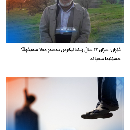
ئێران، سزاى 17 ساڵ زیندانیکردن بەسەر مەلا سەیفوڵڵا
حسێنیدا سەپاند