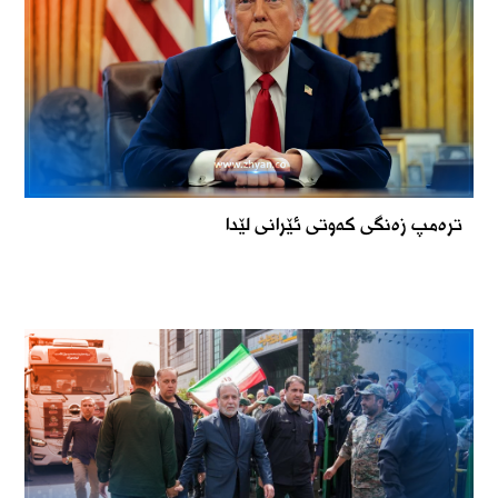
ترەمپ زەنگی کەوتی ئێرانی لێدا