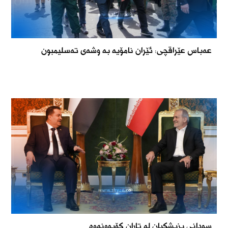
عه‌باس عێراقچی: ئێران نامۆیە بە وشەی تەسلیمبون
سودانی پزیشکیان لە تاران کۆبوونەوە