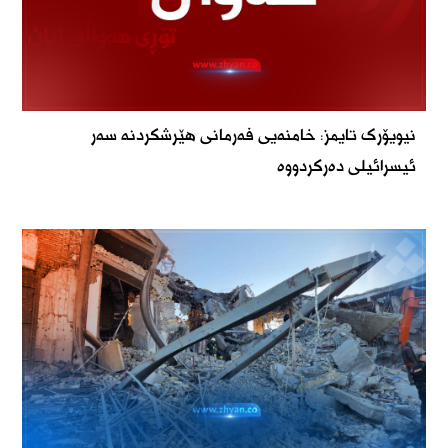
نیویۆرک تایمز: خامنەیی فەرمانی هێرشکردنە سەر
ئیسرائیلی دەرکردووە