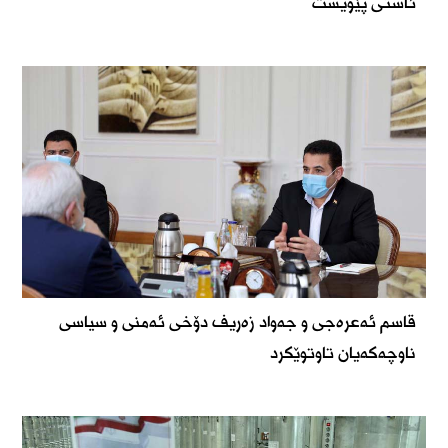
ئاستی پێویست
قاسم ئەعرەجی و جەواد زەریف دۆخی ئەمنی و سیاسی
ناوچەکەیان تاوتوێکرد