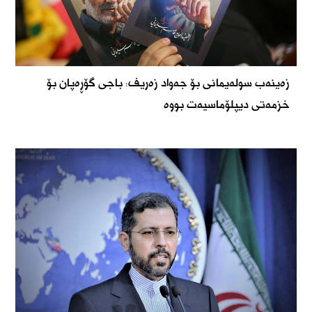
زەینەب سولەیمانی بۆ جەواد زەریف: باجی گۆڕەپان بۆ
خزمەتی دیپلۆماسیەت بووە