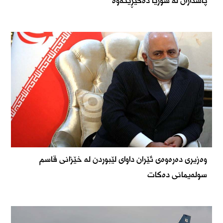
پاسداران لە سوریا دەگێڕێتەوە
وەزیری دەرەوەی ئێران داوای لێبوردن لە خێزانی قاسم
سولەیمانی دەکات