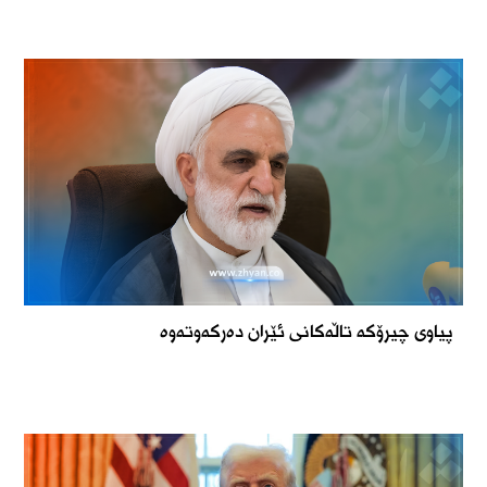
پیاوی چیرۆکە تاڵەکانی ئێران دەرکەوتەوە