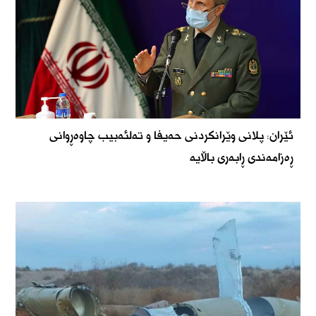
ئێران: پلانی وێرانکردنی حەیفا و تەلئەبیب چاوەڕوانی
ڕەزامەندی ڕابەری باڵایە