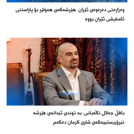
وەزارەتی دەرەوەی ئێران: هێرشەکەی هەولێر بۆ پاراستنی
ئاسایشی ئێران بووە
بافڵ جەلال تاڵەبانی: بە توندی ئیدانەی ھێرشە
تیرۆریستییەکەی شاری کرمان دەکەم