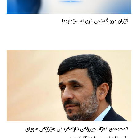
ئێران دوو گەنجی تری لە سێدارەدا
ئەحمەدی نەژاد چیرۆکی ئازادکردنی هێزێکی سوپای