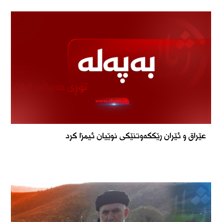
عێراق و ئێران رێککەوتنێکی نوێیان ئیمزا کرد