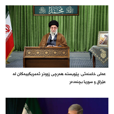
عەلی خامنەئی: پێویستە هەرچی زووتر ئەمریکییەکان لە
عێراق و سوریا بچنەدەر