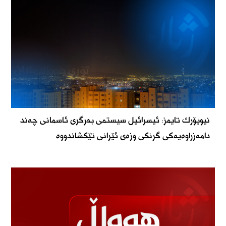
نیویۆرك تایمز: ئیسرائیل سیستمی بەرگری ئاسمانی چەند
دامەزراوەیەكی گرنكی وزەی ئێرانی تێكشاندووە